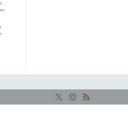
t.
len
k
er