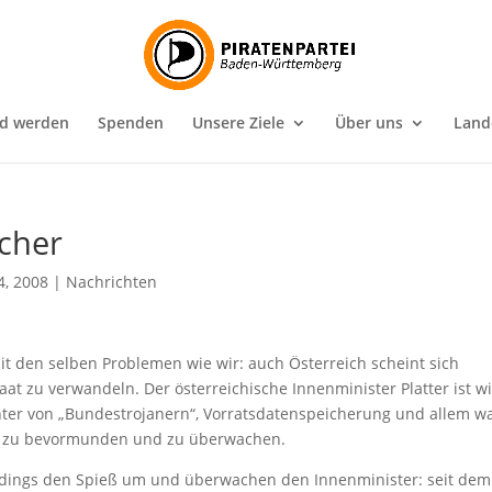
ed werden
Spenden
Unsere Ziele
Über uns
Land
cher
4, 2008
|
Nachrichten
 den selben Problemen wie wir: auch Österreich scheint sich
t zu verwandeln. Der österreichische Innenminister Platter ist w
hter von „Bundestrojanern“, Vorratsdatenspeicherung und allem w
nt zu bevormunden und zu überwachen.
erdings den Spieß um und überwachen den Innenminister: seit dem