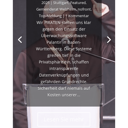
2025
|
Stuttgart
,
Featured
,
Gemeinderat Welzheim
,
nofront
,
Top-Meldung
| 1 Kommentar
Wir PIRATEN stellen uns klar
gegen den Einsatz der
Überwachungssoftware
Palantir in Baden-
Württemberg. Diese Systeme
greifen tief in die
Privatsphäre ein, schaffen
intransparente
Datenverknüpfungen und
gefährden Grundrechte.
Sicherheit darf niemals auf
Kosten unserer...
Lesen Sie mehr