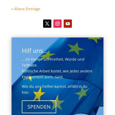
« Ältere Einträge
Hilf uns...
….im Kampf um Freiheit, Würde und
Teilhabe.
Politische Arbeit kostet, wie jedes andere
Engagement auch, Geld.
Wie du uns helfen kannst, erfährst du
hier.
SPENDEN