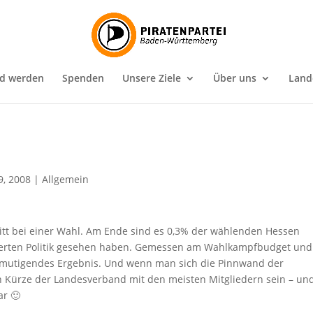
ed werden
Spenden
Unsere Ziele
Über uns
Land
9, 2008
|
Allgemein
tritt bei einer Wahl. Am Ende sind es 0,3% der wählenden Hessen
blierten Politik gesehen haben. Gemessen am Wahlkampfbudget und
ermutigendes Ergebnis. Und wenn man sich die Pinnwand der
n Kürze der Landesverband mit den meisten Mitgliedern sein – un
ar 🙂