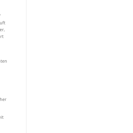
f
uft
er,
rt
nten
cher
it