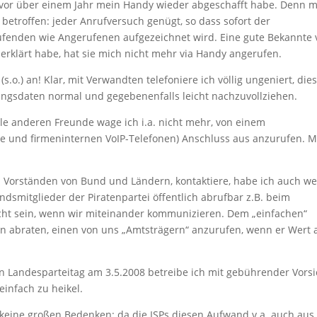
n vor über einem Jahr mein Handy wieder abgeschafft habe. Denn m
troffen: jeder Anrufversuch genügt, so dass sofort der
enden wie Angerufenen aufgezeichnet wird. Eine gute Bekannte 
 erklärt habe, hat sie mich nicht mehr via Handy angerufen.
s.o.) an! Klar, mit Verwandten telefoniere ich völlig ungeniert, die
ngsdaten normal und gegebenenfalls leicht nachzuvollziehen.
le anderen Freunde wage ich i.a. nicht mehr, von einem
lle und firmeninternen VoIP-Telefonen) Anschluss aus anzurufen. 
us Vorständen von Bund und Ländern, kontaktiere, habe ich auch w
dsmitglieder der Piratenpartei öffentlich abrufbar z.B. beim
ht sein, wenn wir miteinander kommunizieren. Dem „einfachen“
von abraten, einen von uns „Amtsträgern“ anzurufen, wenn er Wert 
 Landesparteitag am 3.5.2008 betreibe ich mit gebührender Vorsi
einfach zu heikel.
keine großen Bedenken: da die ISPs diesen Aufwand v.a. auch aus