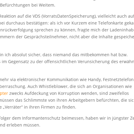
n Befürchtungen bei Weitem.
Reaktion auf die VDS (VorratsDatenSpeicherung), vielleicht auch au
bei durchaus bestätigen: als ich vor Kurzem eine Telefonkarte geka
rückverfolgung sprechen zu können, fragte mich der Ladeninhab
Nummern der Gesprächsteilnehmer, nicht aber die Inhalte gespeiche
 bin ich absolut sicher, dass niemand das mitbekommen hat bzw.
gs im Gegensatz zu der offensichtlichen Verunsicherung des erwäh
 mehr via elektronischer Kommunikation wie Handy, Festnetztelefon
Überraschung. Auch Whistleblower, die sich an Organisationen wie
apter
zwecks Aufdeckung von Korruption wenden, sind zweifellos
e müssen das Schlimmste von ihren Arbeitgebern befürchten, die si
 „Verräter“ in ihren Firmen zu finden.
olger dem Informantenschutz beimessen, haben wir in jüngster Ze
end erleben müssen.