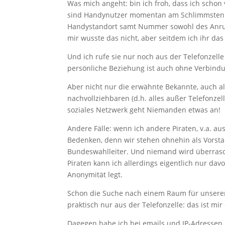
Was mich angeht: bin ich froh, dass ich scho
sind Handynutzer momentan am Schlimmsten be
Handystandort samt Nummer sowohl des Anruf
mir wusste das nicht, aber seitdem ich ihr das
Und ich rufe sie nur noch aus der Telefonzelle (
persönliche Beziehung ist auch ohne Verbindu
Aber nicht nur die erwähnte Bekannte, auch al
nachvollziehbaren (d.h. alles außer Telefonze
soziales Netzwerk geht Niemanden etwas an!
Andere Fälle: wenn ich andere Piraten, v.a. a
Bedenken, denn wir stehen ohnehin als Vorstan
Bundeswahlleiter. Und niemand wird überrasc
Piraten kann ich allerdings eigentlich nur da
Anonymität legt.
Schon die Suche nach einem Raum für unseren
praktisch nur aus der Telefonzelle: das ist mir 
Dagegen habe ich bei emails und IP-Adressen 