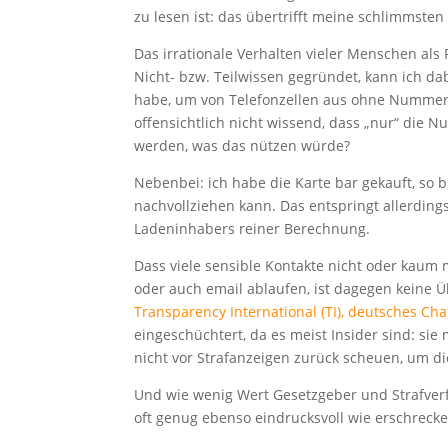
zu lesen ist: das übertrifft meine schlimmste
Das irrationale Verhalten vieler Menschen als 
Nicht- bzw. Teilwissen gegründet, kann ich da
habe, um von Telefonzellen aus ohne Nummern
offensichtlich nicht wissend, dass „nur“ die 
werden, was das nützen würde?
Nebenbei: ich habe die Karte bar gekauft, so
nachvollziehen kann. Das entspringt allerdin
Ladeninhabers reiner Berechnung.
Dass viele sensible Kontakte nicht oder kaum
oder auch email ablaufen, ist dagegen keine 
Transparency International (TI), deutsches Ch
eingeschüchtert, da es meist Insider sind: si
nicht vor Strafanzeigen zurück scheuen, um die
Und wie wenig Wert Gesetzgeber und Strafverf
oft genug ebenso eindrucksvoll wie erschreck