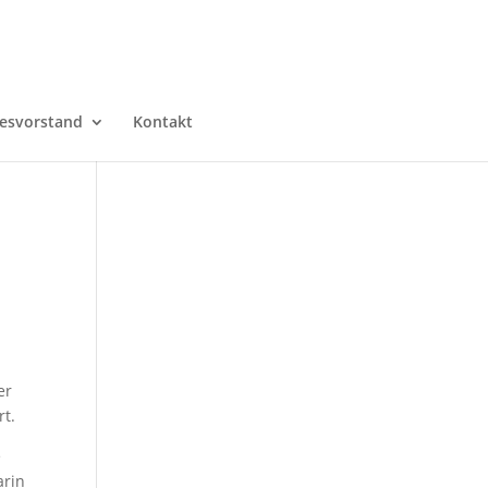
esvorstand
Kontakt
er
rt.
e
arin