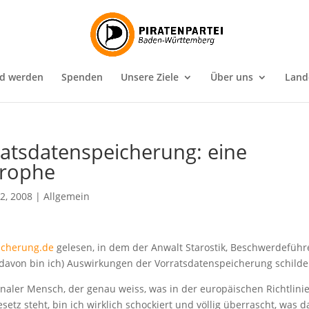
ed werden
Spenden
Unsere Ziele
Über uns
Land
atsdatenspeicherung: eine
trophe
12, 2008
|
Allgemein
icherung.de
gelesen, in dem der Anwalt Starostik, Beschwerdeführ
 davon bin ich) Auswirkungen der Vorratsdatenspeicherung schilde
naler Mensch, der genau weiss, was in der europäischen Richtlini
tz steht, bin ich wirklich schockiert und völlig überrascht, was d