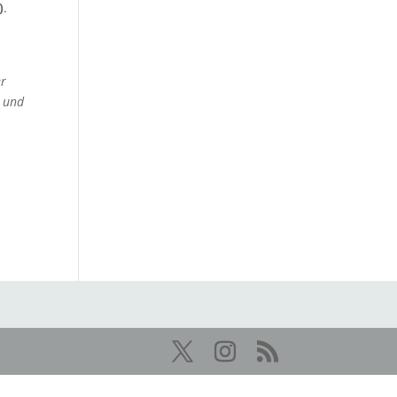
)
.
er
n und