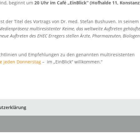
sind, beginnt um
20 Uhr im Café „EinBlick“ (Hofhalde 11, Konstanz
 ist der Titel des Vortrags von Dr. med. Stefan Bushuven. In seinem
Medienpräsenz multiresistenter Keime, das weltweite Auftreten gehäuft
 neue Auftreten des EHEC Erregers stellen Ärzte, Pharmazeuten, Biologe
Richtlinien und Empfehlungen zu den genannten multiresistenten
e jeden Donnerstag
– im „EinBlick“ willkommen.“
utzerklärung