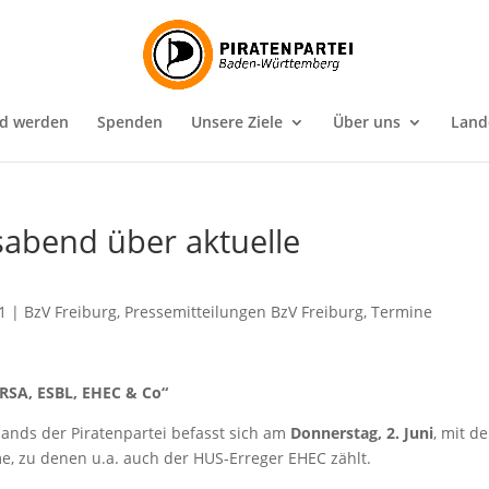
ed werden
Spenden
Unsere Ziele
Über uns
Land
sabend über aktuelle
1
|
BzV Freiburg
,
Pressemitteilungen BzV Freiburg
,
Termine
MRSA, ESBL, EHEC & Co“
ands der Piratenpartei befasst sich am
Donnerstag, 2. Juni
, mit d
e, zu denen u.a. auch der HUS-Erreger EHEC zählt.