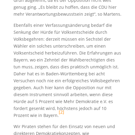
Grün abgelehnt, da es der Opposition nicht weit
genug ging. „Es bleibt zu hoffen, dass die CDU hier
mehr Verantwortungsbewusstsein zeigt“, so Martens.
Ebenfalls einer Verfassungsänderung bedarf die
Senkung der Hürde für Volksentscheide durch
Volksbegehren: derzeit müssen ein Sechstel der
Wähler ein solches unterschreiben, um einen
Volksentscheid herbeizuführen. Die Erfahrungen aus
Bayern, wo ein Zehntel der Wahlberechtigten dies
tun muss, zeigen, dass dies praktisch unmöglich ist.
Daher hat es in Baden-Württemberg bei acht
Versuchen noch nie ein erfolgreiches Volksbegehren
gegeben. Auch hier kann die Opposition nur mit
diesem Instrument sinnvoll arbeiten, wenn diese
Hürde auf 5 Prozent wie Mehr Demokratie e.V. es
fordert gesenkt wird, höchstens jedoch auf 10
[2]
Prozent wie in Bayern.
Wir Piraten stehen für den Einsatz von neuen und
direkteren Demokratiekonzepten, wie