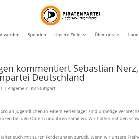
ed werden
Spenden
Unsere Ziele
Über uns
Land
egen kommentiert Sebastian Nerz,
enpartei Deutschland
11
|
Allgemein
,
KV Stuttgart
rd an Jugendlichen in einem Ferienlager sind unnötige Verbrech
danken bei den Opfern und ihren Familien. Wir hoffen mit den sch
r: Haltet euch mit euren Forderungen zurück. Wenn wir unsere Freihe