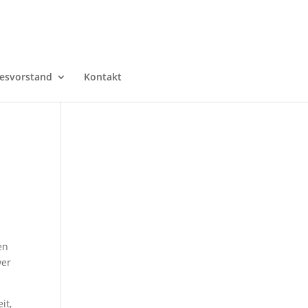
esvorstand
Kontakt
en
wer
it,