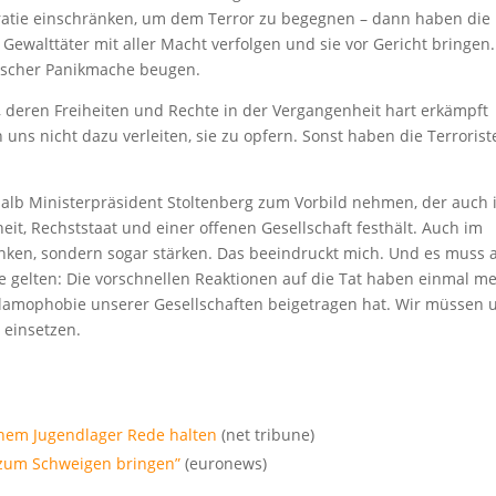
ratie einschränken, um dem Terror zu begegnen – dann haben die
Gewalttäter mit aller Macht verfolgen und sie vor Gericht bringen.
tischer Panikmache beugen.
deren Freiheiten und Rechte in der Vergangenheit hart erkämpft
ns nicht dazu verleiten, sie zu opfern. Sonst haben die Terrorist
shalb Ministerpräsident Stoltenberg zum Vorbild nehmen, der auch 
it, Rechststaat und einer offenen Gesellschaft festhält. Auch im
ränken, sondern sogar stärken. Das beeindruckt mich. Und es muss 
e gelten: Die vorschnellen Reaktionen auf die Tat haben einmal m
r Islamophobie unserer Gesellschaften beigetragen hat. Wir müssen 
 einsetzen.
fenem Jugendlager Rede halten
(net tribune)
 zum Schweigen bringen”
(euronews)