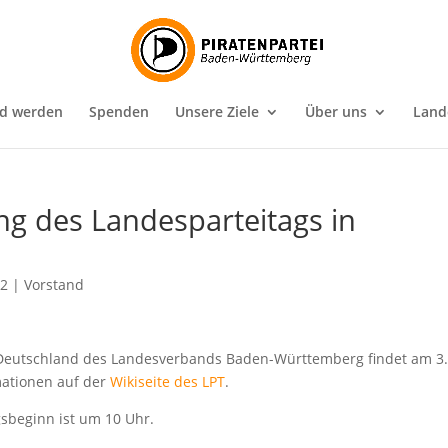
ed werden
Spenden
Unsere Ziele
Über uns
Land
ng des Landesparteitags in
12
|
Vorstand
i Deutschland des Landesverbands Baden-Württemberg findet am 3
mationen auf der
Wikiseite des LPT
.
gsbeginn ist um 10 Uhr.