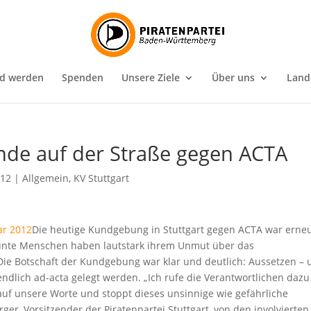
ed werden
Spenden
Unsere Ziele
Über uns
Land
ende auf der Straße gegen ACTA
012
|
Allgemein
,
KV Stuttgart
Die heutige Kundgebung in Stuttgart gegen ACTA war erne
launte Menschen haben lautstark ihrem Unmut über das
ie Botschaft der Kundgebung war klar und deutlich: Aussetzen –
ndlich ad-acta gelegt werden. „Ich rufe die Verantwortlichen dazu
 auf unsere Worte und stoppt dieses unsinnige wie gefährliche
ger, Vorsitzender der Piratenpartei Stuttgart, von den involvierten