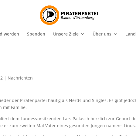
ed werden
Spenden
Unsere Ziele
Über uns
Land
12
|
Nachrichten
eder der Piratenpartei häufig als Nerds und Singles. Es gibt jedoc
 mit Familie.
iert dem Landesvorsitzenden Lars Pallasch herzlich zur Geburt d
de er zum zweiten Mal Vater eines gesunden Jungen namens Linus