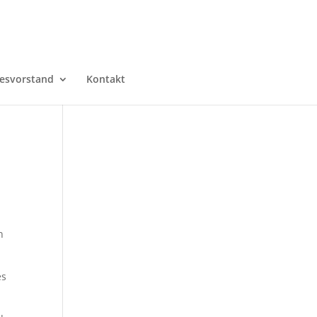
esvorstand
Kontakt
h
es
.