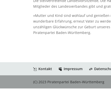
Die stellvertretende Landesvorsitzende, Ute H
Mitglieder des Landesverbandes gibt und grat
»Mutter und Kind sind wohlauf und genießen n
wunderbare Erfahrung, erneut Vater zu werde
unzähligen Glückwünsche zur Geburt unseres z
Piratenpartei Baden-Württemberg.
Kontakt
Impressum
Datensch
(C) 2023 Piratenpartei Baden-Württemberg