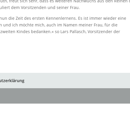
auth, freut sich sehr, dass es weiteren Nachwuchs aus den Reihen 
uliert dem Vorsitzenden und seiner Frau.
un die Zeit des ersten Kennenlernens. Es ist immer wieder eine
n und ich möchte mich, auch im Namen meiner Frau, für die
weiten Kindes bedanken.« so Lars Pallasch, Vorsitzender der
utzerklärung