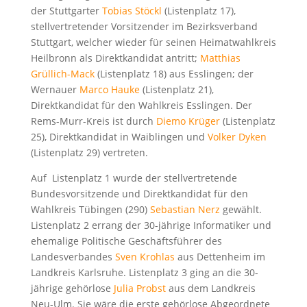
der Stuttgarter
Tobias Stöckl
(Listenplatz 17),
stellvertretender Vorsitzender im Bezirksverband
Stuttgart, welcher wieder für seinen Heimatwahlkreis
Heilbronn als Direktkandidat antritt;
Matthias
Grüllich-Mack
(Listenplatz 18) aus Esslingen; der
Wernauer
Marco Hauke
(Listenplatz 21),
Direktkandidat für den Wahlkreis Esslingen. Der
Rems-Murr-Kreis ist durch
Diemo Krüger
(Listenplatz
25), Direktkandidat in Waiblingen und
Volker Dyken
(Listenplatz 29) vertreten.
Auf Listenplatz 1 wurde der stellvertretende
Bundesvorsitzende und Direktkandidat für den
Wahlkreis Tübingen (290)
Sebastian Nerz
gewählt.
Listenplatz 2 errang der 30-jährige Informatiker und
ehemalige Politische Geschäftsführer des
Landesverbandes
Sven Krohlas
aus Dettenheim im
Landkreis Karlsruhe. Listenplatz 3 ging an die 30-
jährige gehörlose
Julia Probst
aus dem Landkreis
Neu-Ulm. Sie wäre die erste gehörlose Abgeordnete