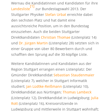
Wernau die Kandidatinnen und Kandidaten für ihre
[1]
Landesliste
zur Bundestagswahl 2013. Der
Stuttgarter Physiker
Stefan Urbat
erreichte dabei
den sechsten Platz und hat damit eine
aussichtsreiche Position, um in den Bundestag
einzuziehen. Auch die beiden Stuttgarter
Direktkandidaten
Christian Thomae
(Listenplatz 14)
und
Dr. Jürgen Martin
(Listenplatz 28) setzten sich in
einer Gruppe von über 80 Bewerbern durch und
schafften den Sprung auf die 30-köpfige Liste.
Weitere Kandidatinnen und Kandidaten aus der
Region Stuttgart errangen einen Listenplatz: Der
Gmünder Direktkandidat
Sebastian Staudenmaier
(Listenplatz 7), welcher in Stuttgart Informatik
studiert;
Jan Lüdtke-Reißmann
(Listenplatz 10),
Direktkandidat aus Nürtingen;
Thomas Lambeck
(Listenplatz 12), Direktkandidat in Ludwigsburg;
Julia
Rott
(Listenplatz 16), Kreisvorsitzende in
Ludwigsburg und mittlerweile in Stuttgart wohnhaft;