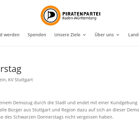
ed werden
Spenden
Unsere Ziele
Über uns
Land
rstag
ein
,
KV Stuttgart
 einem Demozug durch die Stadt und endet mit einer Kundgebung
t alle Bürger aus Stuttgart und Region dazu auf sich an dieser Dem
isse des Schwarzen Donnerstags nicht vergessen haben.