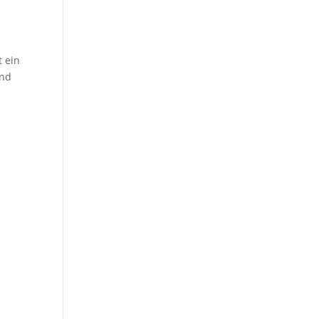
t ein
und
e