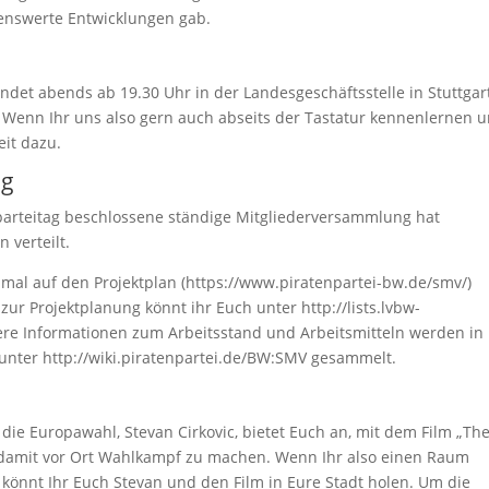
enswerte Entwicklungen gab.
et abends ab 19.30 Uhr in der Landesgeschäftsstelle in Stuttgar
 Wenn Ihr uns also gern auch abseits der Tastatur kennenlernen 
eit dazu.
ng
parteitag beschlossene ständige Mitgliederversammlung hat
 verteilt.
chmal auf den Projektplan (https://www.piratenpartei-bw.de/smv/)
ur Projektplanung könnt ihr Euch unter http://lists.lvbw-
tere Informationen zum Arbeitsstand und Arbeitsmitteln werden in
 unter http://wiki.piratenpartei.de/BW:SMV gesammelt.
ie Europawahl, Stevan Cirkovic, bietet Euch an, mit dem Film „Th
d damit vor Ort Wahlkampf zu machen. Wenn Ihr also einen Raum
könnt Ihr Euch Stevan und den Film in Eure Stadt holen. Um die