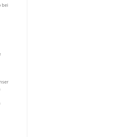
 bei
e
nser
n
n