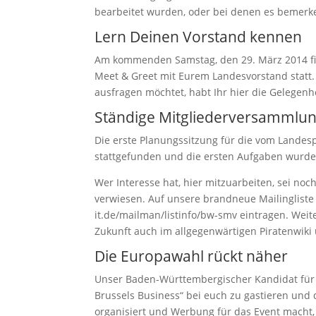
bearbeitet wurden, oder bei denen es bemerk
Lern Deinen Vorstand kennen
Am kommenden Samstag, den 29. März 2014 find
Meet & Greet mit Eurem Landesvorstand statt.
ausfragen möchtet, habt Ihr hier die Gelegenh
Ständige Mitgliederversammlu
Die erste Planungssitzung für die vom Landes
stattgefunden und die ersten Aufgaben wurden
Wer Interesse hat, hier mitzuarbeiten, sei no
verwiesen. Auf unsere brandneue Mailingliste z
it.de/mailman/listinfo/bw-smv eintragen. Wei
Zukunft auch im allgegenwärtigen Piratenwiki
Die Europawahl rückt näher
Unser Baden-Württembergischer Kandidat für d
Brussels Business“ bei euch zu gastieren un
organisiert und Werbung für das Event macht, 