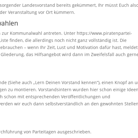
sorgender Landesvorstand bereits gekümmert, Ihr müsst Euch also
n der Veranstaltung vor Ort kümmern.
wahlen
n zur Kommunalwahl antreten. Unter https://www.piratenpartei-
e finden, die allerdings noch nicht ganz vollständig ist. Die
gebrauchen – wenn Ihr Zeit, Lust und Motivation dafür hast, meldet
Gliederung, das Hilfsangebot wird dann im Zweifelsfall auch gern
de (Siehe auch „Lern Deinen Vorstand kennen“), einen Knopf an u
n zu montieren. Vorstandsintern wurden hier schon einige Idee
uch schon mit entsprechenden Veröffentlichungen und
werden wir euch dann selbstverständlich an den gewohnten Stelle
rchführung von Parteitagen ausgeschrieben.