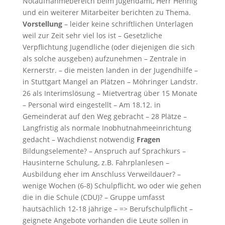
Notaufnahmebereich beim Jugendamt, Herr Hennig
und ein weiterer Mitarbeiter berichten zu Thema.
Vorstellung
– leider keine schriftlichen Unterlagen
weil zur Zeit sehr viel los ist – Gesetzliche
Verpflichtung Jugendliche (oder diejenigen die sich
als solche ausgeben) aufzunehmen – Zentrale in
Kernerstr. – die meisten landen in der Jugendhilfe –
in Stuttgart Mangel an Plätzen – Möhringer Landstr.
26 als Interimslösung – Mietvertrag über 15 Monate
– Personal wird eingestellt – Am 18.12. in
Gemeinderat auf den Weg gebracht – 28 Plätze –
Langfristig als normale Inobhutnahmeeinrichtung
gedacht – Wachdienst notwendig
Fragen
Bildungselemente? – Anspruch auf Sprachkurs –
Hausinterne Schulung, z.B. Fahrplanlesen –
Ausbildung eher im Anschluss Verweildauer? –
wenige Wochen (6-8) Schulpflicht, wo oder wie gehen
die in die Schule (CDU)? – Gruppe umfasst
hautsächlich 12-18 jährige – => Berufschulpflicht –
geignete Angebote vorhanden die Leute sollen in