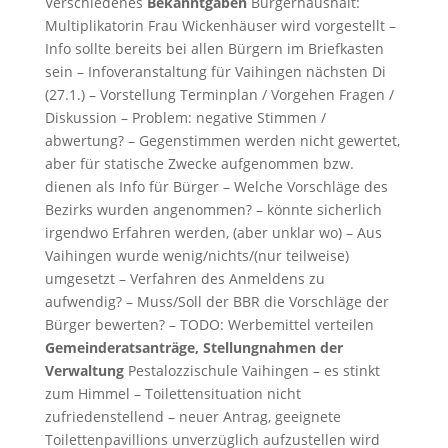
Verschiedenes
Bekanntgaben
Bürgerhaushalt:
Multiplikatorin Frau Wickenhäuser wird vorgestellt –
Info sollte bereits bei allen Bürgern im Briefkasten
sein – Infoveranstaltung für Vaihingen nächsten Di
(27.1.) – Vorstellung Terminplan / Vorgehen Fragen /
Diskussion – Problem: negative Stimmen /
abwertung? – Gegenstimmen werden nicht gewertet,
aber für statische Zwecke aufgenommen bzw.
dienen als Info für Bürger – Welche Vorschläge des
Bezirks wurden angenommen? – könnte sicherlich
irgendwo Erfahren werden, (aber unklar wo) – Aus
Vaihingen wurde wenig/nichts/(nur teilweise)
umgesetzt – Verfahren des Anmeldens zu
aufwendig? – Muss/Soll der BBR die Vorschläge der
Bürger bewerten? – TODO: Werbemittel verteilen
Gemeinderatsanträge, Stellungnahmen der
Verwaltung
Pestalozzischule Vaihingen – es stinkt
zum Himmel – Toilettensituation nicht
zufriedenstellend – neuer Antrag, geeignete
Toilettenpavillions unverzüglich aufzustellen wird