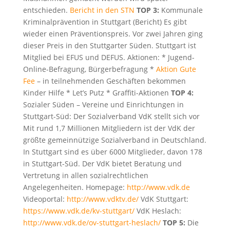
entschieden.
Bericht in den STN
TOP 3:
Kommunale
Kriminalprävention in Stuttgart (Bericht) Es gibt
wieder einen Präventionspreis. Vor zwei Jahren ging
dieser Preis in den Stuttgarter Süden. Stuttgart ist
Mitglied bei EFUS und DEFUS. Aktionen: * Jugend-
Online-Befragung, Bürgerbefragung *
Aktion Gute
Fee
– in teilnehmenden Geschäften bekommen
Kinder Hilfe * Let’s Putz * Graffiti-Aktionen
TOP 4:
Sozialer Süden – Vereine und Einrichtungen in
Stuttgart-Süd: Der Sozialverband VdK stellt sich vor
Mit rund 1,7 Millionen Mitgliedern ist der VdK der
größte gemeinnützige Sozialverband in Deutschland.
In Stuttgart sind es über 6000 Mitglieder, davon 178
in Stuttgart-Süd. Der VdK bietet Beratung und
Vertretung in allen sozialrechtlichen
Angelegenheiten. Homepage:
http://www.vdk.de
Videoportal:
http://www.vdktv.de/
VdK Stuttgart:
https://www.vdk.de/kv-stuttgart/
VdK Heslach:
http://www.vdk.de/ov-stuttgart-heslach/
TOP 5:
Die