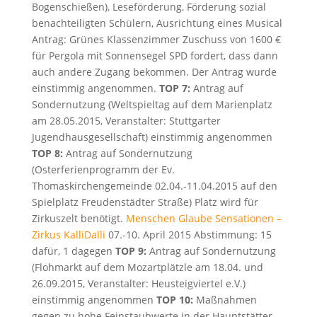
Bogenschießen), Leseförderung, Förderung sozial
benachteiligten Schülern, Ausrichtung eines Musical
Antrag: Grünes Klassenzimmer Zuschuss von 1600 €
für Pergola mit Sonnensegel SPD fordert, dass dann
auch andere Zugang bekommen. Der Antrag wurde
einstimmig angenommen.
TOP 7:
Antrag auf
Sondernutzung (Weltspieltag auf dem Marienplatz
am 28.05.2015, Veranstalter: Stuttgarter
Jugendhausgesellschaft) einstimmig angenommen
TOP 8:
Antrag auf Sondernutzung
(Osterferienprogramm der Ev.
Thomaskirchengemeinde 02.04.-11.04.2015 auf den
Spielplatz Freudenstädter Straße) Platz wird für
Zirkuszelt benötigt.
Menschen Glaube Sensationen –
Zirkus KalliDalli
07.-10. April 2015 Abstimmung: 15
dafür, 1 dagegen
TOP 9:
Antrag auf Sondernutzung
(Flohmarkt auf dem Mozartplätzle am 18.04. und
26.09.2015, Veranstalter: Heusteigviertel e.V.)
einstimmig angenommen
TOP 10:
Maßnahmen
gegen zu hohe Feinstaubwerte in der Hauptstätter