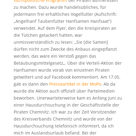
suchtpolitische Programm
der Piraten aufmerksam
zu machen. Dazu wurde handelsübliches, für
jedermann frei erhältliches Vogelfutter (Aufschrift:
„Angelhanf Taubenfutter Hanfsamen Hanfsaat“)
verwendet. Auf dem Flyer, den die Kreispiraten an
die Tütchen getackert hatten, war
unmissverständlich zu lesen: „Sie [die Samen]
dürfen nicht zum Zwecke des Anbaus eingepflanzt
werden, das wäre ein Verstoß gegen das
Betäubungsmittelgesetz„. Über die Verteil-Aktion der
Hanfsamen wurde vorab von einzelnen Piraten
getwittert und auf Facebook kommentiert. Am 17.05.
gab es dann den
Presseartikel in der MoPo
. Ab da
wurde die Aktion auch offiziell über Parteimedien
beworben. Unerwarteterweise kam es Anfang Juni zu
einer Hausdurchsuchung in der Geschäftsstelle der
Piraten Chemnitz. Ich war zu der Zeit Vorsitzender
des Kreisverbands Chemnitz und wurde von der
Hausdurchsuchung telefonisch informiert, da ich
mich im Auslandsurlaub befand. Bei der