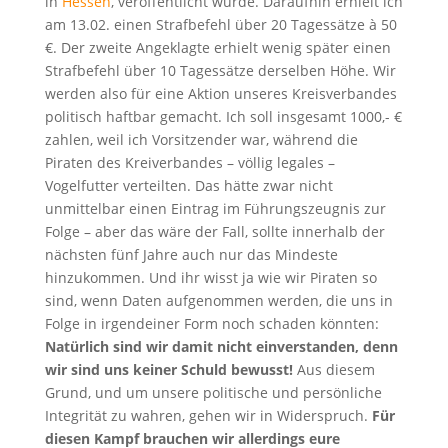
in
Hessen
, veröffentlicht wurde. Daraufhin erhielt ich
am 13.02. einen Strafbefehl über 20 Tagessätze à 50
€. Der zweite Angeklagte erhielt wenig später einen
Strafbefehl über 10 Tagessätze derselben Höhe. Wir
werden also für eine Aktion unseres Kreisverbandes
politisch haftbar gemacht. Ich soll insgesamt 1000,- €
zahlen, weil ich Vorsitzender war, während die
Piraten des Kreiverbandes – völlig legales –
Vogelfutter verteilten. Das hätte zwar nicht
unmittelbar einen Eintrag im Führungszeugnis zur
Folge – aber das wäre der Fall, sollte innerhalb der
nächsten fünf Jahre auch nur das Mindeste
hinzukommen. Und ihr wisst ja wie wir Piraten so
sind, wenn Daten aufgenommen werden, die uns in
Folge in irgendeiner Form noch schaden könnten:
Natürlich sind wir damit nicht einverstanden, denn
wir sind uns keiner Schuld bewusst!
Aus diesem
Grund, und um unsere politische und persönliche
Integrität zu wahren, gehen wir in Widerspruch.
Für
diesen Kampf brauchen wir allerdings eure