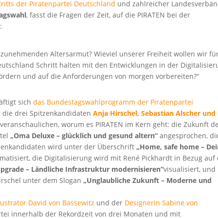
ritts der Piratenpartei Deutschland
und zahlreicher Landesverbän
tagswahl
, fasst die Fragen der Zeit, auf die PIRATEN bei der
:
 zunehmenden Altersarmut? Wieviel unserer Freiheit wollen wir für
utschland Schritt halten mit den Entwicklungen in der Digitalisier
fördern und auf die Anforderungen von morgen vorbereiten?“
ftigt sich
das Bundestagswahlprogramm der Piratenpartei
 die drei Spitzenkandidaten
Anja Hirschel, Sebastian Alscher und
h veranschaulichen, worum es PIRATEN im Kern geht: die Zukunft d
itel
„Oma Deluxe – glücklich und gesund altern“
angesprochen, di
itzenkandidaten wird unter der Überschrift
„Home, safe home – De
matisiert, die Digitalisierung wird mit René Pickhardt in Bezug auf 
grade – Ländliche Infrastruktur modernisieren“
visualisiert, und
 Hirschel unter dem Slogan
„Unglaubliche Zukunft – Moderne und
llustrator David von Bassewitz
und der
Designerin Sabine von
ei innerhalb der Rekordzeit von drei Monaten und mit