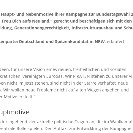
die Haupt- und Nebenmotive ihrer Kampagne zur Bundestagswahl 
eu Dich aufs Neuland.“ gerecht und beschäftigen sich mit den
dung, Generationengerechtigkeit, Infrastrukturausbau und Sch
ratenpartei Deutschland und Spitzenkandidat in NRW
, erläutert:
deen, für unsere Vision eines neuen, freiheitlichen und sozialen
atischen, vereinigten Europas. Wir PIRATEN stehen zu unserer Vi
n nicht im Jetzt stehen, sind nicht in der Starre verhaftet, neue
 Wir wollen neue Probleme nicht auf alten Wegen angehen und
 Motive erstellt.“
auptmotive
urchgehend vier aktuelle politische Fragen an, die im Wahlkampf
entrale Rolle spielen. Den Auftakt zur Entwicklung der Kampagne