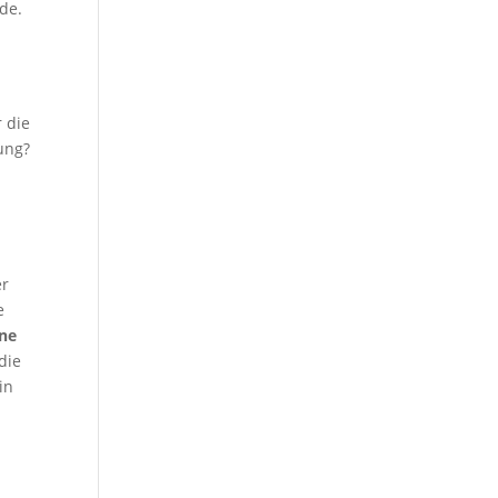
de.
 die
ung?
er
e
ine
die
 in