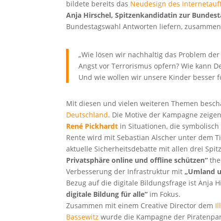
bildete bereits das
Neudesign des Internetauft
Anja Hirschel, Spitzenkandidatin zur Bundes
Bundestagswahl Antworten liefern, zusammen
„Wie lösen wir nachhaltig das Problem der
Angst vor Terrorismus opfern? Wie kann De
Und wie wollen wir unsere Kinder besser 
Mit diesen und vielen weiteren Themen beschä
Deutschland
. Die Motive der Kampagne zeigen
René Pickhardt
in Situationen, die symbolisc
Rente wird mit Sebastian Alscher unter dem T
aktuelle Sicherheitsdebatte mit allen drei Sp
Privatsphäre online und offline schützen“
the
Verbesserung der Infrastruktur mit
„Umland up
Bezug auf die digitale Bildungsfrage ist Anja
digitale Bildung für alle“
im Fokus.
Zusammen mit einem Creative Director dem
I
Bassewitz
wurde die Kampagne der Piratenpart