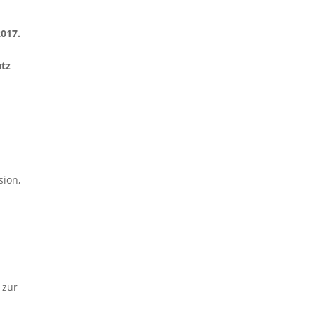
2017.
utz
sion,
 zur