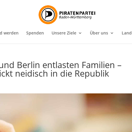
ed werden
Spenden
Unsere Ziele
Über uns
Land
nd Berlin entlasten Familien –
kt neidisch in die Republik
n