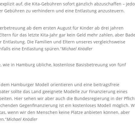
explizit auf, die Kita-Gebühren sofort gänzlich abzuschaffen – jed
er Gebühren zu verhindern und eine Entlastung anzusteuern.
derbetreuung ab dem ersten August für Kinder ab drei Jahren
tern für das letzte Kita-Jahr gar kein Geld mehr zahlen, aber Bad
r Entlastung. Die Familien und Eltern unseres vergleichsweise
lls eine Entlastung spüren.“
Michael Knödler
e, wie in Hamburg übliche, kostenlose Basisbetreuung von fünf
n dem Hamburger Modell orientieren und eine beitragsfreie
päter sollte das Land geeignete Modelle zur Finanzierung eines
beiten. Hier sehen wir aber auch die Bundesregierung in der Pflich
chenden Gegenfinanzierung ist ein kostenloses Modell möglich. W
itas, wenn wir den Menschen keine Plätze anbieten können, aber
en.“
Michael Knödler