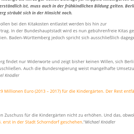
rständlich ist, muss auch in der frühkindlichen Bildung gelten. Berl
g sträubt sich in der Hinsicht noch.
sollen bei den Kitakosten entlastet werden bis hin zur
ertrag. In der Bundeshauptstadt wird es nun gebührenfreie Kitas g
ien. Baden-Württemberg jedoch spricht sich ausschließlich dageg
 findet nur Widerworte und zeigt bisher keinen Willen, sich Berl
uschließen. Auch die Bundesregierung weist mangelhafte Umsetz
el Knödler
Millionen Euro (2013 – 2017) für die Kindergärten. Der Rest entfä
ren Zuschuss für die Kindergärten nicht zu erhöhen. Und das, obwo
B. erst in der Stadt Schorndorf geschehen
.“
Michael Knödler