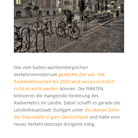
Das vom baden-württembergischen
Verkehrsministerium
gesteckte Ziel von 16%
Radverkehrsanteil bis 2020 wird vorraussichtlich
nicht erreicht werden
können. Die PIRATEN
kritisieren die mangelnde Förderung des
Radverkehrs im Ländle. Dabei schafft es gerade die
Landeshauptstadt Stuttgart unter
die oberen Zehn
der Staustädte in ganz Deutschland
und hätte eine
neues Verkehrskonzept dringend nötig.