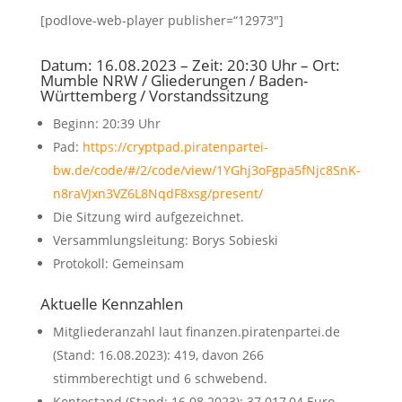
[podlove-web-player publisher=“12973″]
Datum: 16.08.2023 – Zeit: 20:30 Uhr – Ort:
Mumble NRW / Gliederungen / Baden-
Württemberg / Vorstandssitzung
Beginn: 20:39 Uhr
Pad:
https://cryptpad.piratenpartei-
bw.de/code/#/2/code/view/1YGhj3oFgpa5fNjc8SnK-
n8raVJxn3VZ6L8NqdF8xsg/present/
Die Sitzung wird aufgezeichnet.
Versammlungsleitung: Borys Sobieski
Protokoll: Gemeinsam
Aktuelle Kennzahlen
Mitgliederanzahl laut finanzen.piratenpartei.de
(Stand: 16.08.2023): 419, davon 266
stimmberechtigt und 6 schwebend.
Kontostand (Stand: 16.08.2023): 37.017,04 Euro