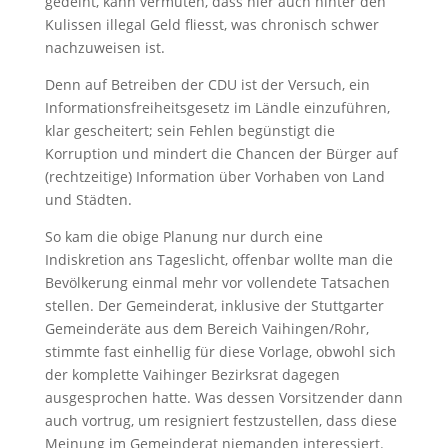
gedeiht, kann vermuten, dass hier auch hinter den
Kulissen illegal Geld fliesst, was chronisch schwer
nachzuweisen ist.
Denn auf Betreiben der CDU ist der Versuch, ein
Informationsfreiheitsgesetz im Ländle einzuführen,
klar gescheitert; sein Fehlen begünstigt die
Korruption und mindert die Chancen der Bürger auf
(rechtzeitige) Information über Vorhaben von Land
und Städten.
So kam die obige Planung nur durch eine
Indiskretion ans Tageslicht, offenbar wollte man die
Bevölkerung einmal mehr vor vollendete Tatsachen
stellen. Der Gemeinderat, inklusive der Stuttgarter
Gemeinderäte aus dem Bereich Vaihingen/Rohr,
stimmte fast einhellig für diese Vorlage, obwohl sich
der komplette Vaihinger Bezirksrat dagegen
ausgesprochen hatte. Was dessen Vorsitzender dann
auch vortrug, um resigniert festzustellen, dass diese
Meinung im Gemeinderat niemanden interessiert.