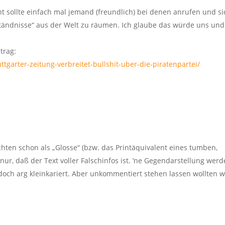
ht sollte einfach mal jemand (freundlich) bei denen anrufen und si
tändnisse“ aus der Welt zu räumen. Ich glaube das würde uns und
trag:
tgarter-zeitung-verbreitet-bullshit-uber-die-piratenpartei/
ichten schon als „Glosse“ (bzw. das Printäquivalent eines tumben,
 nur, daß der Text voller Falschinfos ist. ’ne Gegendarstellung wer
 doch arg kleinkariert. Aber unkommentiert stehen lassen wollten w