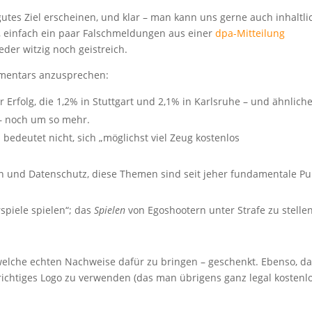
gutes Ziel erscheinen, und klar – man kann uns gerne auch inhaltli
en, einfach ein paar Falschmeldungen aus einer
dpa-Mitteilung
der witzig noch geistreich.
mmentars anzusprechen:
r Erfolg, die 1,2% in Stuttgart und 2,1% in Karlsruhe – und ähnlich
n – noch um so mehr.
edeutet nicht, sich „möglichst viel Zeug kostenlos
en und Datenschutz, diese Themen sind seit jeher fundamentale P
rspiele spielen“; das
Spielen
von Egoshootern unter Strafe zu stelle
welche echten Nachweise dafür zu bringen – geschenkt. Ebenso, d
 richtiges Logo zu verwenden (das man übrigens ganz legal kostenl