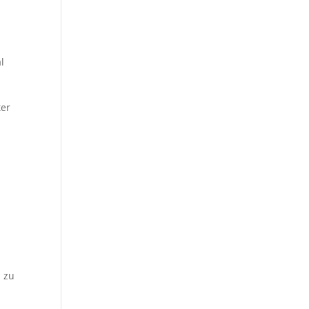
l
ter
d zu