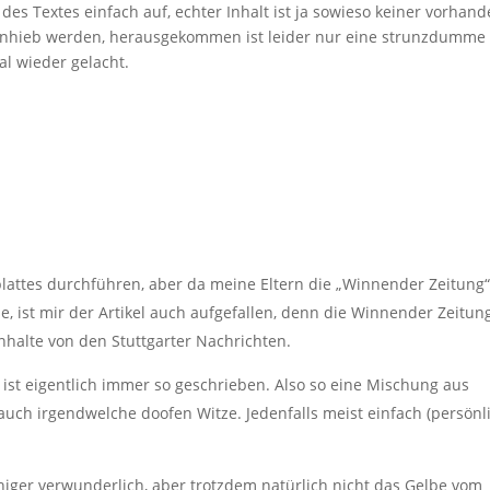
es Textes einfach auf, echter Inhalt ist ja sowieso keiner vorhand
eitenhieb werden, herausgekommen ist leider nur eine strunzdumme
al wieder gelacht.
blattes durchführen, aber da meine Eltern die „Winnender Zeitung
, ist mir der Artikel auch aufgefallen, denn die Winnender Zeitun
Inhalte von den Stuttgarter Nachrichten.
 ist eigentlich immer so geschrieben. Also so eine Mischung aus
ch irgendwelche doofen Witze. Jedenfalls meist einfach (persönl
ger verwunderlich, aber trotzdem natürlich nicht das Gelbe vom