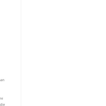
man
ure
 die