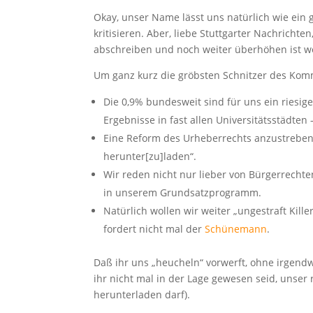
Okay, unser Name lässt uns natürlich wie ein 
kritisieren. Aber, liebe Stuttgarter Nachricht
abschreiben und noch weiter überhöhen ist we
Um ganz kurz die gröbsten Schnitzer des Ko
Die 0,9% bundesweit sind für uns ein riesige
Ergebnisse in fast allen Universitätsstädte
Eine Reform des Urheberrechts anzustreben b
herunter[zu]laden“.
Wir reden nicht nur lieber von Bürgerrecht
in unserem Grundsatzprogramm.
Natürlich wollen wir weiter „ungestraft Kille
fordert nicht mal der
Schünemann
.
Daß ihr uns „heucheln“ vorwerft, ohne irgend
ihr nicht mal in der Lage gewesen seid, unser
herunterladen darf).