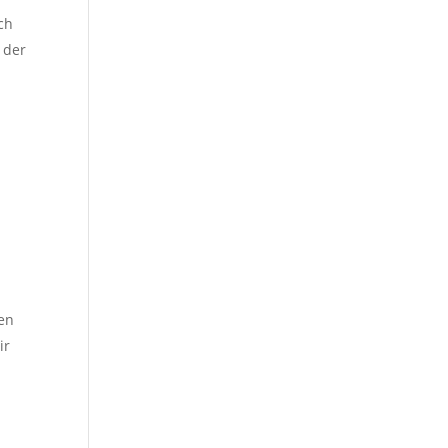
ch
 der
den
ir