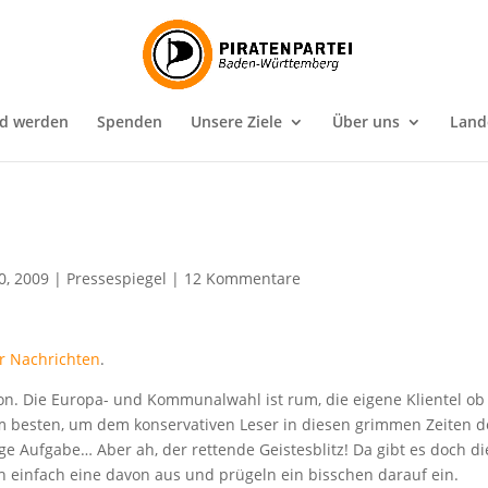
ed werden
Spenden
Unsere Ziele
Über uns
Land
0, 2009
|
Pressespiegel
|
12 Kommentare
er Nachrichten
.
ion. Die Europa- und Kommunalwahl ist rum, die eigene Klientel ob
am besten, um dem konservativen Leser in diesen grimmen Zeiten 
ge Aufgabe… Aber ah, der rettende Geistesblitz! Da gibt es doch di
h einfach eine davon aus und prügeln ein bisschen darauf ein.