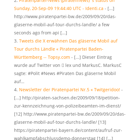
Piratenpartei-News (piratennews) 's status on
Sunday, 20-Sep-09 19:44:40 UTC - Identi.ca
- [...]
http://www.piratenpartei-bw.de/2009/09/20/das-
glaserne-mobil-auf-tour-durchs-landle/ a few
seconds ago from api [...]
Tweets die X erwähnen Das gläserne Mobil auf
Tour durchs Ländle « Piratenpartei Baden-
Württemberg -- Topsy.com
- [...] Dieser Eintrag
wurde auf Twitter von  lex und MarkusC. MarkusC
sagte: #Polit #News #Piraten Das gläserne Mobil
auf…
Newsletter der Piratenpartei Nr.5 « Twitgeridoo!
-
[...] http://piraten-sachsen.de/2009/09/18/petition-
zur-kennzeichnung-von-polizeibeamten-im-dienst/
[12] http://www.piratenpartei-bw.de/2009/09/20/das-
glaserne-mobil-auf-tour-durchs-landle/ [13]
https://piratenpartei-bayern.de/content/aufruf-zur-
wahlkampfabschlussdemo-donnerstag [14] [...]