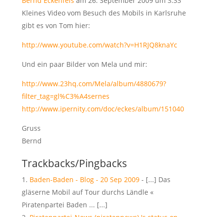
Bernd Eckenfels
am 26. September 2009 um 3:33
Kleines Video vom Besuch des Mobils in Karlsruhe
gibt es von Tom hier:
http://www.youtube.com/watch?v=H1RJQ8knaYc
Und ein paar Bilder von Mela und mir:
http://www.23hq.com/Mela/album/4880679?
filter_tag=gl%C3%A4sernes
http://www.ipernity.com/doc/eckes/album/151040
Gruss
Bernd
Trackbacks/Pingbacks
Baden-Baden - Blog - 20 Sep 2009
- [...] Das
gläserne Mobil auf Tour durchs Ländle «
Piratenpartei Baden ... [...]