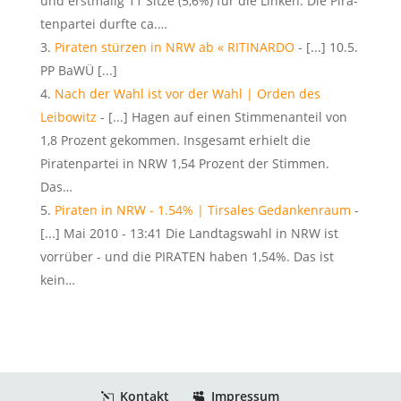
und erst­ma­lig 11 Sitze (5,6%) für die Lin­ken. Die Pira­
ten­par­tei durfte ca.…
Piraten stürzen in NRW ab « RITINARDO
- [...] 10.5.
PP BaWÜ [...]
Nach der Wahl ist vor der Wahl | Orden des
Leibowitz
- [...] Hagen auf einen Stimmenanteil von
1,8 Prozent gekommen. Insgesamt erhielt die
Piratenpartei in NRW 1,54 Prozent der Stimmen.
Das…
Piraten in NRW - 1.54% | Tirsales Gedankenraum
-
[...] Mai 2010 - 13:41 Die Landtagswahl in NRW ist
vorrüber - und die PIRATEN haben 1,54%. Das ist
kein…
Kontakt
Impressum