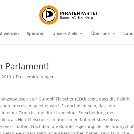
ed werden
Spenden
Unsere Ziele
Über uns
Land
m Parlament!
, 2010
|
Pressemitteilungen
anzstaatssekretär Gundolf Fleischer (CDU) zeigt, dass die Politik
hen Interessen geleitet wird. Es darf nicht sein, dass ein
d in einer Firma ist, die direkt von einer Entscheidung des
lich, als Herr Fleischer sich über einen Kabinettsbeschluss
l zu verschaffen. Nachdem die Bundesregierung, der Rechnungsho
en Herrn Fleischers Haltung ausgesprochen haben, sind fachliche