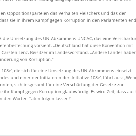
hen Oppositionsparteien das Verhalten Fleischers und das der
, dass sie in ihrem Kampf gegen Korruption in den Parlamenten end
2003 die Umsetzung des UN-Abkommens UNCAC, das eine Verschärfu
etenbestechung vorsieht. „Deutschland hat diese Konvention mit
agt Carsten Lenz, Beisitzer im Landesvorstand. „Andere Länder habe
hinderung von Korruption.“
ve 108e‘, die sich für eine Umsetzung des UN-Abkommens einsetzt.
es und einer der Initiatoren der ‚Initiative 108e‘, führt aus: „Wen
nnten, sich insgesamt für eine Verschärfung der Gesetze zur
e ihr Kampf gegen Korruption glaubwürdig. Es wird Zeit, dass auc
 den Worten Taten folgen lassen!“