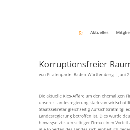
Aktuelles
Mitgli
Korruptionsfreier Rau
von
Piratenpartei Baden-Württemberg
|
Juni 2
Die aktuelle Kies-Affäre um den ehemaligen Fin
unserer Landesregierung stark von wirtschaftlic
Staatssekretär gleichzeitig Aufsichtsratmitglie
Landesregierung betroffen ist. Dies wurde deut
hinwegsetzte, um selbiger Firma einen Vortei
alle Experten des Landes sich einheitlich geg