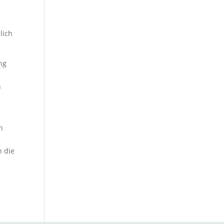
lich
ng
n
n
h die