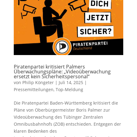
Piratenpartei kritisiert Palmers
Überwachungspläne: „Videoüberwachung
ersetzt kein Sicherheitspersonal“
von
Philip Köngeter
|
Juli 14, 2025
|
Pressemitteilungen
,
Top-Meldung
Die Piratenpartei Baden-Württemberg kritisiert die
Pläne von Oberbürgermeister Boris Palmer zur
Videoüberwachung des Tübinger Zentralen
Omnibusbahnhofs (ZOB) entschieden. Entgegen der
klaren Bedenken des