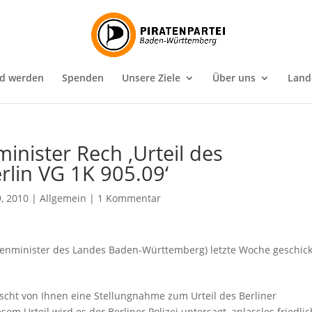
ed werden
Spenden
Unsere Ziele
Über uns
Land
inister Rech ‚Urteil des
rlin VG 1K 905.09‘
9, 2010
|
Allgemein
|
1 Kommentar
nenminister des Landes Baden-Württemberg) letzte Woche geschick
cht von Ihnen eine Stellungnahme zum Urteil des Berliner
sem Urteil wird es der Berliner Polizei untersagt, anlasslos friedli