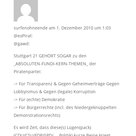
surfenohneende
am 1. Dezember 2010 um 1:03
@exPirat:
@gawd:
Stuttgart 21 GEHÖRT SOGAR zu den
_ABSOLUTEN-FUNDI-KERN-THEMEN_ der
Piratenpartei:
-> Für Transparenz & Gegen Geheimverträge Gegen
Lobbyismus & Gegen (legale) Korruption
-> Für (echte) Demokratie
-> Für Bürgerrechte (incl. des Niedergeknüppelten
Demonstrationsrechts)
Es wird Zeit, dass diese(s) Lügen(pack)
(CDU/CSU/FDP/SPD/ … Politik) kurze Beine kriegt.