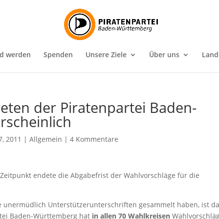
ed werden
Spenden
Unsere Ziele
Über uns
Land
eten der Piratenpartei Baden-
scheinlich
7, 2011
|
Allgemein
|
4 Kommentare
 Zeitpunkt endete die Abgabefrist der Wahlvorschläge für die
e unermüdlich Unterstützerunterschriften gesammelt haben, ist d
rtei Baden-Württemberg hat
in allen 70 Wahlkreisen
Wahlvorschlä