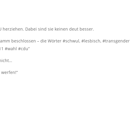
U herziehen. Dabei sind sie keinen deut besser.
ramm beschlossen – die Wörter #schwul, #lesbisch, #transgender
11 #wahl #cdu“
nicht…
n werfen!“