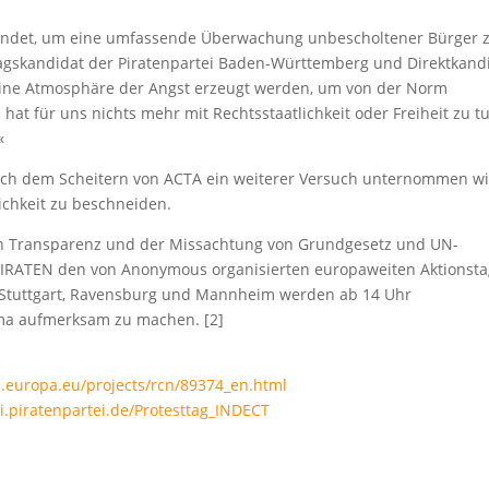
wendet, um eine umfassende Überwachung unbescholtener Bürger 
tagskandidat der Piratenpartei Baden-Württemberg und Direktkand
t eine Atmosphäre der Angst erzeugt werden, um von der Norm
at für uns nichts mehr mit Rechtsstaatlichkeit oder Freiheit zu t
«
 nach dem Scheitern von ACTA ein weiterer Versuch unternommen wi
ichkeit zu beschneiden.
en Transparenz und der Missachtung von Grundgesetz und UN-
PIRATEN den von Anonymous organisierten europaweiten Aktionst
n Stuttgart, Ravensburg und Mannheim werden ab 14 Uhr
ema aufmerksam zu machen. [2]
is.europa.eu/projects/rcn/89374_en.html
ki.piratenpartei.de/Protesttag_INDECT