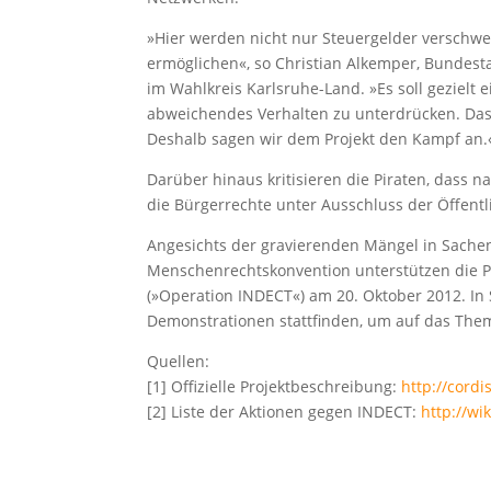
»Hier werden nicht nur Steuergelder versch
ermöglichen«, so Christian Alkemper, Bundes
im Wahlkreis Karlsruhe-Land. »Es soll geziel
abweichendes Verhalten zu unterdrücken. Das h
Deshalb sagen wir dem Projekt den Kampf an.
Darüber hinaus kritisieren die Piraten, dass
die Bürgerrechte unter Ausschluss der Öffentl
Angesichts der gravierenden Mängel in Sach
Menschenrechtskonvention unterstützen die 
(»Operation INDECT«) am 20. Oktober 2012. I
Demonstrationen stattfinden, um auf das Th
Quellen:
[1] Offizielle Projektbeschreibung:
http://cord
[2] Liste der Aktionen gegen INDECT:
http://wi