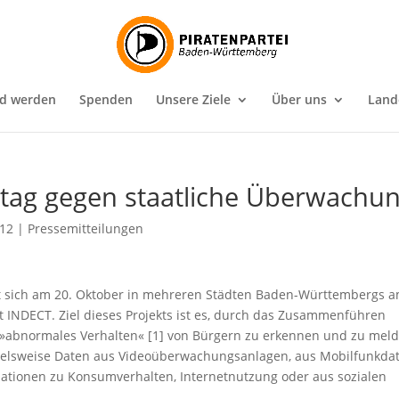
ed werden
Spenden
Unsere Ziele
Über uns
Land
tag gegen staatliche Überwachu
012
|
Pressemitteilungen
gt sich am 20. Oktober in mehreren Städten Baden-Württembergs 
INDECT. Ziel dieses Projekts ist es, durch das Zusammenführen
»abnormales Verhalten« [1] von Bürgern zu erkennen und zu meld
ielsweise Daten aus Videoüberwachungsanlagen, aus Mobilfunkda
ationen zu Konsumverhalten, Internetnutzung oder aus sozialen