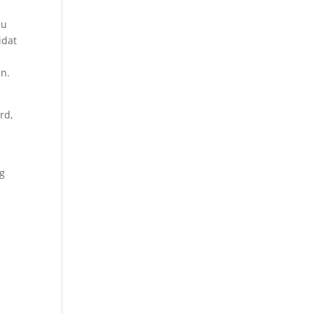
zu
idat
un.
rd,
ag