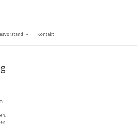
esvorstand
Kontakt
ng
am
en.
ten