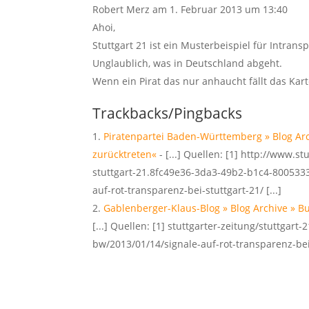
Robert Merz
am 1. Februar 2013 um 13:40
Ahoi,
Stuttgart 21 ist ein Musterbeispiel für Intran
Unglaublich, was in Deutschland abgeht.
Wenn ein Pirat das nur anhaucht fällt das K
Trackbacks/Pingbacks
Piratenpartei Baden-Württemberg » Blog Ar
zurücktreten«
- [...] Quellen: [1] http://www.s
stuttgart-21.8fc49e36-3da3-49b2-b1c4-8005333
auf-rot-transparenz-bei-stuttgart-21/ [...]
Gablenberger-Klaus-Blog » Blog Archive » 
[...] Quellen: [1] stuttgarter-zeitung/stuttgart
bw/2013/01/14/signale-auf-rot-transparenz-bei-s