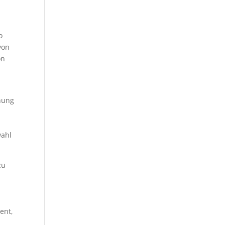
o
von
on
hnung
wahl
zu
ent,