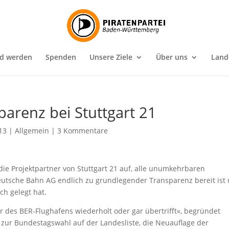
ed werden
Spenden
Unsere Ziele
Über uns
Land
parenz bei Stuttgart 21
013
|
Allgemein
|
3 Kommentare
ie Projektpartner von Stuttgart 21 auf, alle unumkehrbaren
Deutsche Bahn AG endlich zu grundlegender Transparenz bereit ist
ch gelegt hat.
 des BER-Flughafens wiederholt oder gar übertrifft«, begründet
 zur Bundestagswahl auf der Landesliste, die Neuauflage der