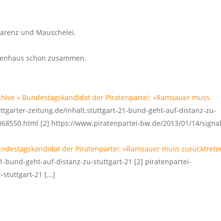
sparenz und Mauschelei.
artenhaus schon zusammen.
chive » Bundestagskandidat der Piratenpartei: »Ramsauer muss
tuttgarter-zeitung.de/inhalt.stuttgart-21-bund-geht-auf-distanz-zu-
68550.html [2] https://www.piratenpartei-bw.de/2013/01/14/signa
Bundestagskandidat der Piratenpartei: »Ramsauer muss zurücktrete
-21-bund-geht-auf-distanz-zu-stuttgart-21 [2] piratenpartei-
tuttgart-21 [...]