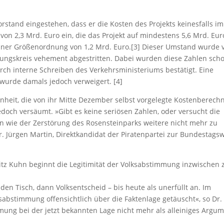
stand eingestehen, dass er die Kosten des Projekts keinesfalls im
on 2,3 Mrd. Euro ein, die das Projekt auf mindestens 5,6 Mrd. Eur
iner Größenordnung von 1,2 Mrd. Euro.[3] Dieser Umstand wurde 
ngskreis vehement abgestritten. Dabei wurden diese Zahlen sch
h interne Schreiben des Verkehrsministeriums bestätigt. Eine
 wurde damals jedoch verweigert. [4]
enheit, die von ihr Mitte Dezember selbst vorgelegte Kostenberec
doch versäumt. »Gibt es keine seriösen Zahlen, oder versucht die
ten wie der Zerstörung des Rosensteinparks weitere nicht mehr zu
Dr. Jürgen Martin, Direktkandidat der Piratenpartei zur Bundestags
itz Kuhn beginnt die Legitimität der Volksabstimmung inzwischen 
en Tisch, dann Volksentscheid – bis heute als unerfüllt an. Im
sabstimmung offensichtlich über die Faktenlage getäuscht«, so Dr.
mung bei der jetzt bekannten Lage nicht mehr als alleiniges Argum