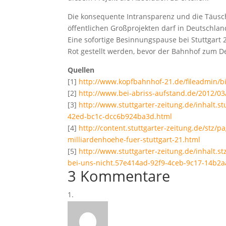
Die konsequente Intransparenz und die Täusc
öffentlichen Großprojekten darf in Deutschl
Eine sofortige Besinnungspause bei Stuttgart 2
Rot gestellt werden, bevor der Bahnhof zum De
Quellen
[1]
http://www.kopfbahnhof-21.de/fileadmin/bi
[2]
http://www.bei-abriss-aufstand.de/2012/03
[3]
http://www.stuttgarter-zeitung.de/inhalt.s
42ed-bc1c-dcc6b924ba3d.html
[4]
http://content.stuttgarter-zeitung.de/st
milliardenhoehe-fuer-stuttgart-21.html
[5]
http://www.stuttgarter-zeitung.de/inhalt.s
bei-uns-nicht.57e414ad-92f9-4ceb-9c17-14b2a
3 Kommentare