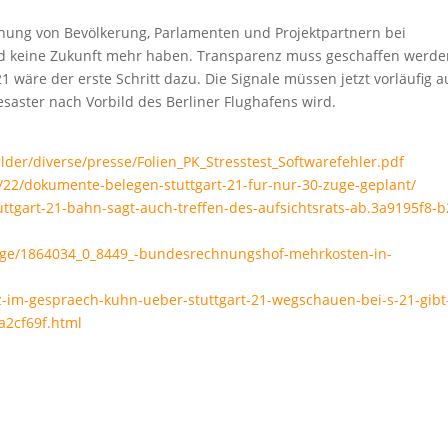
hung von Bevölkerung, Parlamenten und Projektpartnern bei
and keine Zukunft mehr haben. Transparenz muss geschaffen werde
1 wäre der erste Schritt dazu. Die Signale müssen jetzt vorläufig a
saster nach Vorbild des Berliner Flughafens wird.
lder/diverse/presse/Folien_PK_Stresstest_Softwarefehler.pdf
/22/dokumente-belegen-stuttgart-21-fur-nur-30-zuge-geplant/
tuttgart-21-bahn-sagt-auch-treffen-des-aufsichtsrats-ab.3a9195f8-
z/page/1864034_0_8449_-bundesrechnungshof-mehrkosten-in-
tz-im-gespraech-kuhn-ueber-stuttgart-21-wegschauen-bei-s-21-gibt
a2cf69f.html