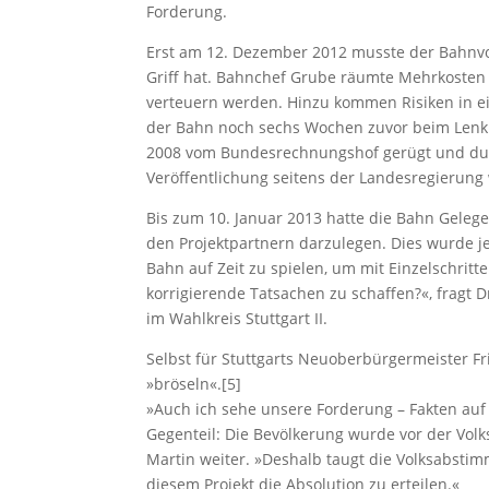
Forderung.
Erst am 12. Dezember 2012 musste der Bahnvor
Griff hat. Bahnchef Grube räumte Mehrkosten v
verteuern werden. Hinzu kommen Risiken in e
der Bahn noch sechs Wochen zuvor beim Lenku
2008 vom Bundesrechnungshof gerügt und durc
Veröffentlichung seitens der Landesregierung
Bis zum 10. Januar 2013 hatte die Bahn Geleg
den Projektpartnern darzulegen. Dies wurde je
Bahn auf Zeit zu spielen, um mit Einzelschrit
korrigierende Tatsachen zu schaffen?«, fragt 
im Wahlkreis Stuttgart II.
Selbst für Stuttgarts Neuoberbürgermeister Fr
»bröseln«.[5]
»Auch ich sehe unsere Forderung – Fakten auf d
Gegenteil: Die Bevölkerung wurde vor der Volk
Martin weiter. »Deshalb taugt die Volksabstim
diesem Projekt die Absolution zu erteilen.«