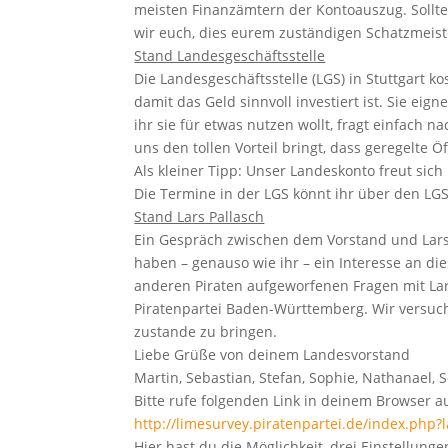
meisten Finanzämtern der Kontoauszug. Sollte
wir euch, dies eurem zuständigen Schatzmeiste
Stand Landesgeschäftsstelle
Die Landesgeschäftsstelle (LGS) in Stuttgart ko
damit das Geld sinnvoll investiert ist. Sie ei
ihr sie für etwas nutzen wollt, fragt einfach 
uns den tollen Vorteil bringt, dass geregelte
Öf
Als kleiner Tipp: Unser Landeskonto freut sic
Die Termine in der LGS könnt ihr über den LG
Stand Lars Pallasch
Ein Gespräch zwischen dem Vorstand und Lars
haben – genauso wie ihr – ein Interesse an 
anderen Piraten aufgeworfenen Fragen mit Lar
Piratenpartei Baden-Württemberg. Wir versuch
zustande zu bringen.
Liebe Grüße von deinem Landesvorstand
Martin, Sebastian, Stefan, Sophie, Nathanael, S
Bitte rufe folgenden Link in deinem Browser au
http://limesurvey.piratenpartei.de/index.ph
Hier hast du die Möglichkeit, drei Einstellu