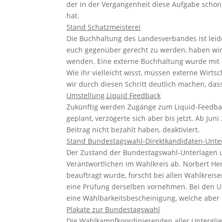
der in der Vergangenheit diese Aufgabe schon
hat.
Stand Schatzmeisterei
Die Buchhaltung des Landesverbandes ist lei
euch gegenüber gerecht zu werden, haben wir
wenden. Eine externe Buchhaltung wurde mit 
Wie ihr vielleicht wisst, müssen externe Wir
wir durch diesen Schritt deutlich machen, das
Umstellung Liquid Feedback
Zukünftig werden Zugänge zum Liquid-Feedbac
geplant, verzögerte sich aber bis jetzt. Ab Ju
Beitrag nicht bezahlt haben, deaktiviert.
Stand Bundestagswahl-Direktkandidaten-Unte
Der Zustand der Bundestagswahl-Unterlagen un
Verantwortlichen im Wahlkreis ab. Norbert H
beauftragt wurde, forscht bei allen Wahlkreis
eine Prüfung derselben vornehmen. Bei den Un
eine Wählbarkeitsbescheinigung, welche aber e
Plakate zur Bundestagswahl
Die Wahlkampfkoordinierenden aller Unterglied