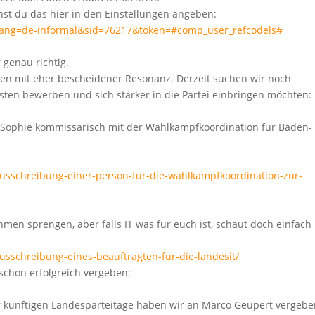
nst du das hier in den Einstellungen angeben:
p?lang=de-informal&sid=76217&token=#comp_user_refcodels#
 genau richtig.
ngen mit eher bescheidener Resonanz. Derzeit suchen wir noch
osten bewerben und sich stärker in die Partei einbringen möchten:
ophie kommissarisch mit der Wahlkampfkoordination für Baden-
!
ausschreibung-einer-person-fur-die-wahlkampfkoordination-zur-
en sprengen, aber falls IT was für euch ist, schaut doch einfach
usschreibung-eines-beauftragten-fur-die-landesit/
schon erfolgreich vergeben:
r künftigen Landesparteitage haben wir an Marco Geupert vergebe