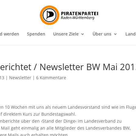
ed werden
Spenden
Unsere Ziele
Über uns
Land
erichtet / Newsletter BW Mai 20
013
|
Newsletter
|
6 Kommentare
ten 10 Wochen mit uns als neuem Landesvorstand sind wie im Flug
uf direktem Kurs zur Bundestagswahl.
enberichte über den ›Stand der Dinge‹ im Landesverband zu
 Mail geht einmalig an alle Mitglieder des Landesverbandes BW,
sere Mails auch erhalten möchten.