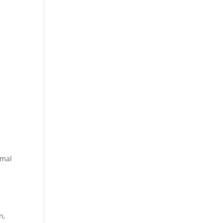
 mal
n,