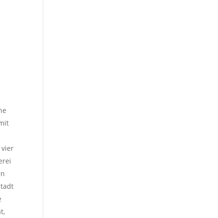
ne
mit
 vier
erei
en
tadt
e
t,