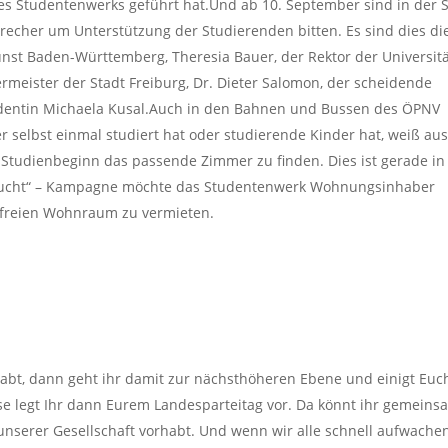
s Studentenwerks geführt hat.Und ab 10. September sind in der S
recher um Unterstützung der Studierenden bitten. Es sind dies di
nst Baden-Württemberg, Theresia Bauer, der Rektor der Universitä
rmeister der Stadt Freiburg, Dr. Dieter Salomon, der scheidende
tudentin Michaela Kusal.Auch in den Bahnen und Bussen des ÖPNV
r selbst einmal studiert hat oder studierende Kinder hat, weiß au
zu Studienbeginn das passende Zimmer zu finden. Dies ist gerade in
gesucht“ – Kampagne möchte das Studentenwerk Wohnungsinhaber
, freien Wohnraum zu vermieten.
bt, dann geht ihr damit zur nächsthöheren Ebene und einigt Euc
ese legt Ihr dann Eurem Landesparteitag vor. Da könnt ihr gemeins
n unserer Gesellschaft vorhabt. Und wenn wir alle schnell aufwache