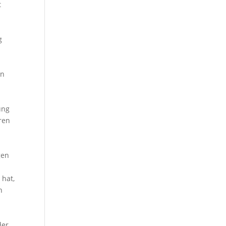
t
g
en
ung
hren
gen
 hat,
h
der