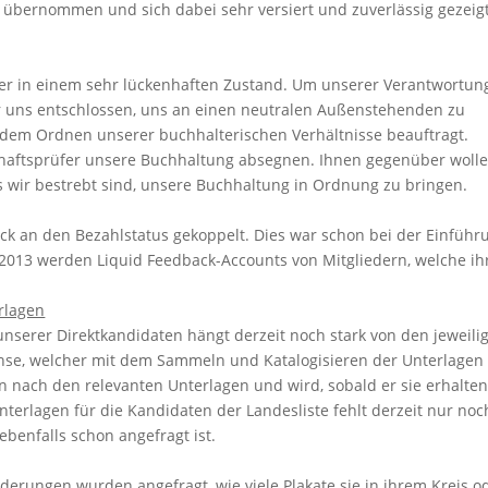
 übernommen und sich dabei sehr versiert und zuverlässig gezeig
der in einem sehr lückenhaften Zustand. Um unserer Verantwortun
 uns entschlossen, uns an einen neutralen Außenstehenden zu
dem Ordnen unserer buchhalterischen Verhältnisse beauftragt.
tschaftsprüfer unsere Buchhaltung absegnen. Ihnen gegenüber woll
s wir bestrebt sind, unsere Buchhaltung in Ordnung zu bringen.
k an den Bezahlstatus gekoppelt. Dies war schon bei der Einführ
ni 2013 werden Liquid Feedback-Accounts von Mitgliedern, welche i
rlagen
serer Direktkandidaten hängt derzeit noch stark von den jeweili
ense, welcher mit dem Sammeln und Katalogisieren der Unterlagen
en nach den relevanten Unterlagen und wird, sobald er sie erhalten
terlagen für die Kandidaten der Landesliste fehlt derzeit nur noc
benfalls schon angefragt ist.
erungen wurden angefragt, wie viele Plakate sie in ihrem Kreis o