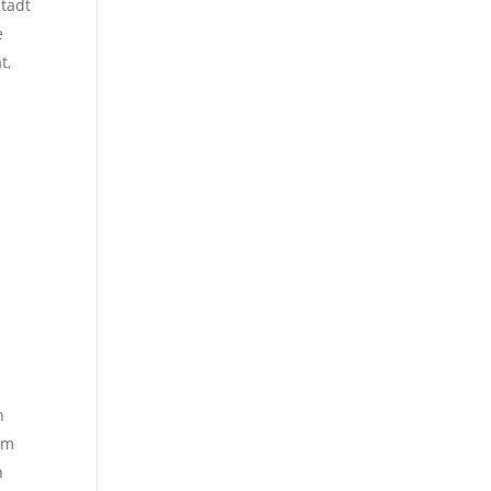
tadt
e
t,
s
h
am
n