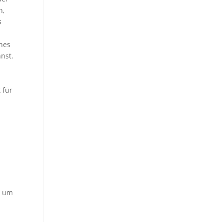
n,
s
thes
nnst.
 für
r um
n