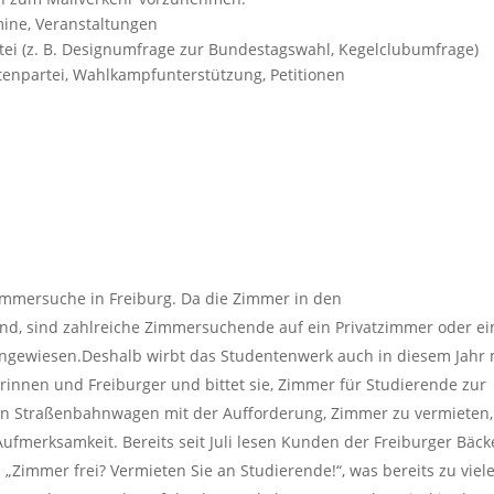
mine, Veranstaltungen
rtei (z. B. Designumfrage zur Bundestagswahl, Kegelclubumfrage)
atenpartei, Wahlkampfunterstützung, Petitionen
Zimmersuche in Freiburg. Da die Zimmer in den
nd, sind zahlreiche Zimmersuchende auf ein Privatzimmer oder ei
ewiesen.Deshalb wirbt das Studentenwerk auch in diesem Jahr 
rinnen und Freiburger und bittet sie, Zimmer für Studierende zur
 ein Straßenbahnwagen mit der Aufforderung, Zimmer zu vermieten,
ufmerksamkeit. Bereits seit Juli lesen Kunden der Freiburger Bäck
 „Zimmer frei? Vermieten Sie an Studierende!“, was bereits zu viel