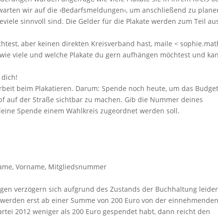
warten wir auf die ›Bedarfsmeldungen‹, um anschließend zu plane
eviele sinnvoll sind. Die Gelder für die Plakate werden zum Teil au
htest, aber keinen direkten Kreisverband hast, maile < sophie.ma
t, wie viele und welche Plakate du gern aufhängen möchtest und ka
 dich!
beit beim Plakatieren. Darum: Spende noch heute, um das Budget
f auf der Straße sichtbar zu machen. Gib die Nummer deines
eine Spende einem Wahlkreis zugeordnet werden soll.
Name, Vorname, Mitgliedsnummer
gen verzögern sich aufgrund des Zustands der Buchhaltung leide
werden erst ab einer Summe von 200 Euro von der einnehmende
artei 2012 weniger als 200 Euro gespendet habt, dann reicht den