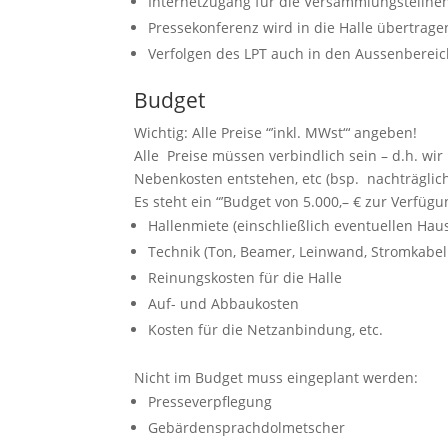
Internetzugang für die Versammlungsteiln
Pressekonferenz wird in die Halle übertrage
Verfolgen des LPT auch in den Aussenberei
Budget
Wichtig: Alle Preise “’inkl. MWst“‘ angeben!
Alle Preise müssen verbindlich sein – d.h. wi
Nebenkosten entstehen, etc (bsp. nachträglic
Es steht ein “’Budget von 5.000,– € zur Verfüg
Hallenmiete (einschließlich eventuellen Ha
Technik (Ton, Beamer, Leinwand, Stromkabel 
Reinungskosten für die Halle
Auf- und Abbaukosten
Kosten für die Netzanbindung, etc.
Nicht im Budget muss eingeplant werden:
Presseverpflegung
Gebärdensprachdolmetscher