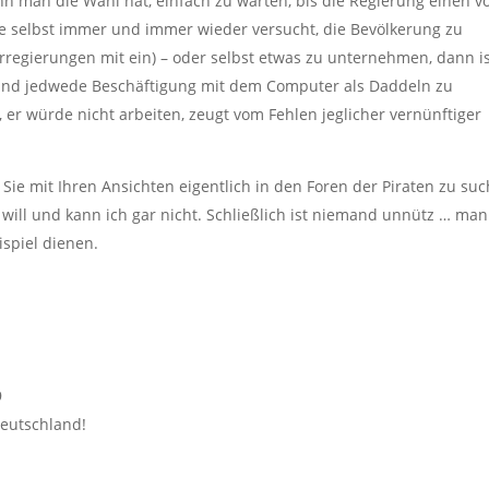
nn man die Wahl hat, einfach zu warten, bis die Regierung einen v
e selbst immer und immer wieder versucht, die Bevölkerung zu
regierungen mit ein) – oder selbst etwas zu unternehmen, dann i
. Und jedwede Beschäftigung mit dem Computer als Daddeln zu
 er würde nicht arbeiten, zeugt vom Fehlen jeglicher vernünftiger
en Sie mit Ihren Ansichten eigentlich in den Foren der Piraten zu su
s will und kann ich gar nicht. Schließlich ist niemand unnütz … man
ispiel dienen.
9
Deutschland!