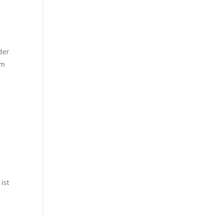
der
im
ist