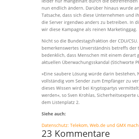
leider nur mangelhaft durch die betreffenden 
nun endlich ändern. Darüber hinaus wurde ang
Tatsache, dass sich diese Unternehmen und ih
die Server irgendwo anders zu betreiben. In di
wir diese Kampagne als reinen Marketinggag.
Nicht so die Bundestagsfraktion der CDU/CSU.
bemerkenswertes Unverständnis betreffs der t
bedenklich, dass Menschen mit einem derart 
aktuellen Überwachungsskandal (Stichworte P
»Eine saubere Lösung würde darin bestehen, 
vollständig vom Sender zum Empfänger zu ver
dieses Wissen wird bei Kryptopartys vermittelt
werden«, so Sven Krohlas, Sicherheitsexpert
dem Listenplatz 2.
Siehe auch:
Datenschutz: Telekom, Web.de und GMX mache
23 Kommentare