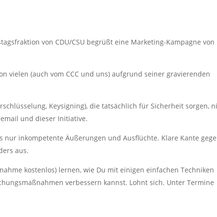
estagsfraktion von CDU/CSU begrüßt eine Marketing-Kampagne von
 von vielen (auch vom CCC und uns) aufgrund seiner gravierenden
chlüsselung, Keysigning), die tatsächlich für Sicherheit sorgen, n
email und dieser Initiative.
 nur inkompetente Äußerungen und Ausflüchte. Klare Kante geg
ders aus.
lnahme kostenlos) lernen, wie Du mit einigen einfachen Techniken
achungsmaßnahmen verbessern kannst. Lohnt sich. Unter Termine