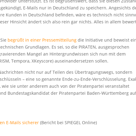
Provider unterstützt. Es ist begrüßenswert, dass sie diesen Zustan
ekündigt, E-Mails nur in Deutschland zu speichern. Angesichts d
re Kunden in Deutschland befinden, wäre es technisch nicht sinnvo
eser Hinsicht ändert sich also rein gar nichts. Alles in allem bewer
 Sie
begrüßt in einer Pressemitteilung
die Initiative und beweist ei
echnischen Grundlagen. Es sei, so die PIRATEN, ausgesprochen
gravierenden Mangel an Hintergrundwissen sich nun mit dem
RISM, Tempora, XKeyscore) auseinandersetzen sollen.
Nachrichten nicht nur auf Teilen des Übertragungswegs, sondern
schlüsseln – eine so genannte Ende-zu-Ende-Verschlüsselung. Exa
, wie sie unter anderem auch von der Piratenpartei veranstaltet
e und Bundestagskandidat der Piratenpartei Baden-Württemberg au
n E-Mails sicherer
(Bericht bei SPIEGEL Online)