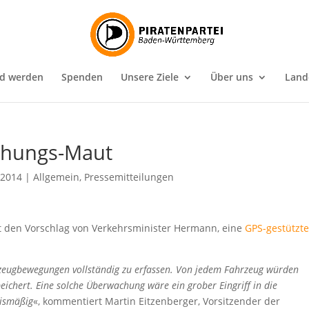
ed werden
Spenden
Unsere Ziele
Über uns
Land
chungs-Maut
, 2014
|
Allgemein
,
Pressemitteilungen
rt den Vorschlag von Verkehrsminister Hermann, eine
GPS-gestützt
hrzeugbewegungen vollständig zu erfassen. Von jedem Fahrzeug würden
ichert. Eine solche Überwachung wäre ein grober Eingriff in die
nismäßig
«, kommentiert Martin Eitzenberger, Vorsitzender der