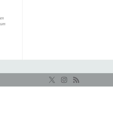
den
 zum