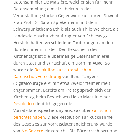
Datensammler De Maizière, welcher sich für mehr
Datensammlung einsetzt, bekam in der
Veranstaltung starken Gegenwind zu spüren. Sowohl
Frau Prof. Dr. Sarah Spiekermann mit dem
Schwerpunktthema Ethik, als auch Thilo Weichert, als
Landesdatenschutzbeauftragter von Schleswig-
Holstein hatten verschiedene Forderungen an den
Bundesinnenminister. Den Besuchern des
Kirchentags ist die übermäßige Datensammlerei
durch Staat und Wirtschaft ein Dorn im Auge. So
wurde die
Resolution zur europäischen
Datenschutzverordnung
von Rena Tangens
(Digitalcourage e.V) mit etwa Zweidrittelmehrheit
angenommen. Bereits am Freitag sprach sich der
Kirchentag beim Besuch von Heiko Maas in einer
Resolution
deutlich gegen die
Vorratsdatenspeicherung aus, worüber
wir schon
berichtet haben
. Diese Resolution zur Rücknahme
des Gesetzes zur Vorratsdatenspeicherung wurde
von
No-Spy.org
eingereicht. Die Bürgerrechtsgruppe