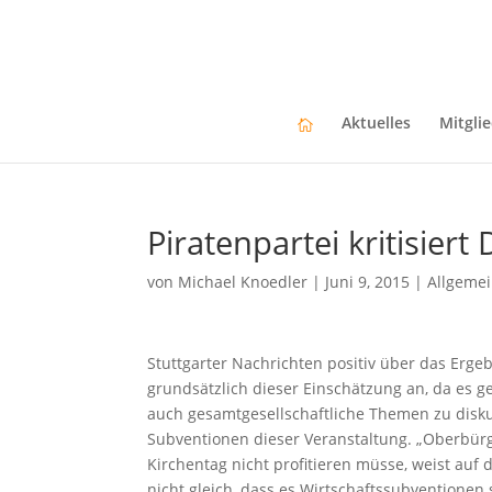
Aktuelles
Mitgli
Piratenpartei kritisie
von
Michael Knoedler
|
Juni 9, 2015
|
Allgeme
Stuttgarter Nachrichten positiv über das Ergeb
grundsätzlich dieser Einschätzung an, da es 
auch gesamtgesellschaftliche Themen zu diskut
Subventionen dieser Veranstaltung. „Oberbürg
Kirchentag nicht profitieren müsse, weist auf
nicht gleich, dass es Wirtschaftssubventionen