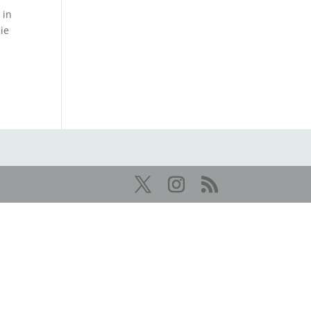
 in
ie