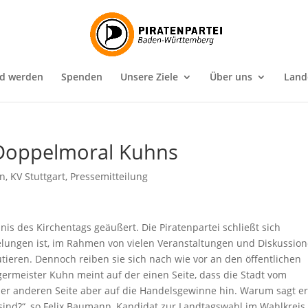
ed werden
Spenden
Unsere Ziele
Über uns
Land
rt Doppelmoral Kuhns
in
,
KV Stuttgart
,
Pressemitteilung
nis des Kirchentags geäußert. Die Piratenpartei schließt sich
gelungen ist, im Rahmen von vielen Veranstaltungen und Diskussio
ieren. Dennoch reiben sie sich nach wie vor an den öffentlichen
ermeister Kuhn meint auf der einen Seite, dass die Stadt vom
 der anderen Seite aber auf die Handelsgewinne hin. Warum sagt e
 sind?“, so Felix Baumann, Kandidat zur Landtagswahl im Wahlkreis