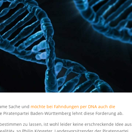
nsame Sache und
möchte bei Fahndungen per DNA auch die
ie Piratenpartei Baden-Württemberg lehnt diese Forderung ab.
bestimmen zu lassen, ist wohl leider keine erschreckende Idee aus
alität«, so Philip Köngeter, Landesvorsitzender der Piratenpartei