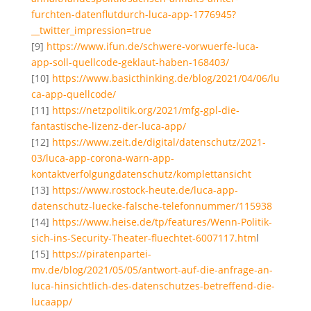
furchten-datenflutdurch-luca-app-1776945?
__twitter_impression=true
[9]
https://www.ifun.de/schwere-vorwuerfe-luca-
app-soll-quellcode-geklaut-haben-168403/
[10]
https://www.basicthinking.de/blog/2021/04/06/lu
ca-app-quellcode/
[11]
https://netzpolitik.org/2021/mfg-gpl-die-
fantastische-lizenz-der-luca-app/
[12]
https://www.zeit.de/digital/datenschutz/2021-
03/luca-app-corona-warn-app-
kontaktverfolgungdatenschutz/komplettansicht
[13]
https://www.rostock-heute.de/luca-app-
datenschutz-luecke-falsche-telefonnummer/115938
[14]
https://www.heise.de/tp/features/Wenn-Politik-
sich-ins-Security-Theater-fluechtet-6007117.htm
l
[15]
https://piratenpartei-
mv.de/blog/2021/05/05/antwort-auf-die-anfrage-an-
luca-hinsichtlich-des-datenschutzes-betreffend-die-
lucaapp/