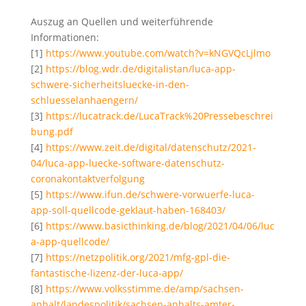
Auszug an Quellen und weiterführende
Informationen:
[1]
https://www.youtube.com/watch?v=kNGVQcLjlmo
[2]
https://blog.wdr.de/digitalistan/luca-app-
schwere-sicherheitsluecke-in-den-
schluesselanhaengern/
[3]
https://lucatrack.de/LucaTrack%20Pressebeschrei
bung.pdf
[4]
https://www.zeit.de/digital/datenschutz/2021-
04/luca-app-luecke-software-datenschutz-
coronakontaktverfolgung
[5]
https://www.ifun.de/schwere-vorwuerfe-luca-
app-soll-quellcode-geklaut-haben-168403/
[6]
https://www.basicthinking.de/blog/2021/04/06/luc
a-app-quellcode/
[7]
https://netzpolitik.org/2021/mfg-gpl-die-
fantastische-lizenz-der-luca-app/
[8]
https://www.volksstimme.de/amp/sachsen-
anhalt/landespolitik/sachsen-anhalts-amter-