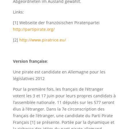
Abgeordneten im Ausland gewählt.
Links:
[1] Webseite der französischen Piratenpartei
http://partipirate.org/
[2]
http://www.piratrice.eu/
Version française
:
Une pirate est candidate en Allemagne pour les
législatives 2012
Pour la première fois, les français de l’étranger
votent les 3 et 17 juin pour leurs propres candidats à
l’assemblée nationale. 11 députés sur les 577 seront
élus à l’étranger. Dans la 7e circonscription des
français de l’étranger, une candidate du Parti Pirate
Français [1] se présente. Portée par la dynamique et
la richesse des idées du parti pirate allemand,