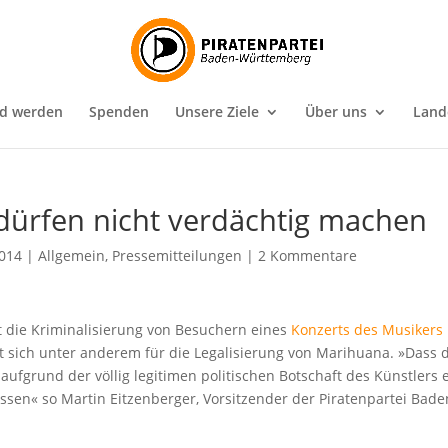
ed werden
Spenden
Unsere Ziele
Über uns
Land
dürfen nicht verdächtig machen
2014
|
Allgemein
,
Pressemitteilungen
|
2 Kommentare
t die Kriminalisierung von Besuchern eines
Konzerts des Musikers
rt sich unter anderem für die Legalisierung von Marihuana. »Dass 
 aufgrund der völlig legitimen politischen Botschaft des Künstlers 
ssen« so Martin Eitzenberger, Vorsitzender der Piratenpartei Bade