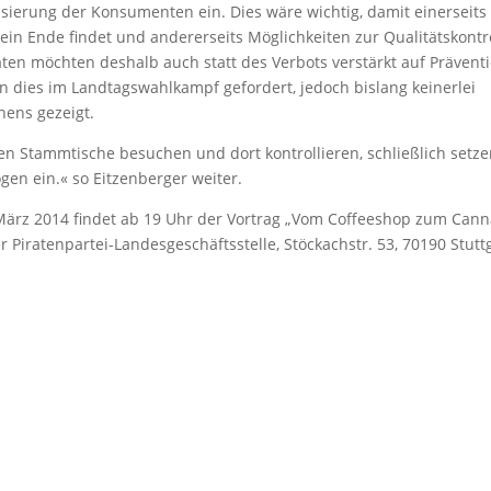
alisierung der Konsumenten ein. Dies wäre wichtig, damit einerseits
in Ende findet und andererseits Möglichkeiten zur Qualitätskontr
ten möchten deshalb auch statt des Verbots verstärkt auf Prävent
 dies im Landtagswahlkampf gefordert, jedoch bislang keinerlei
ens gezeigt.
hen Stammtische besuchen und dort kontrollieren, schließlich setz
gen ein.« so Eitzenberger weiter.
März 2014 findet ab 19 Uhr der Vortrag „Vom Coffeeshop zum Cann
 Piratenpartei-Landesgeschäftsstelle, Stöckachstr. 53, 70190 Stutt