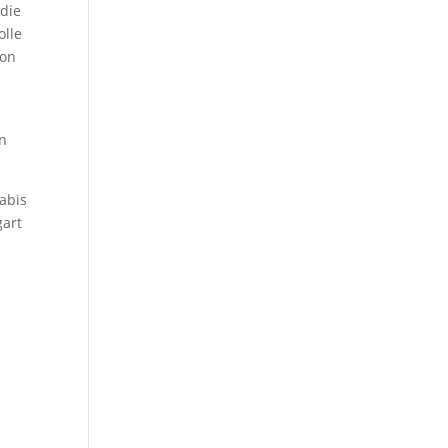
 die
olle
ion
en
abis
gart