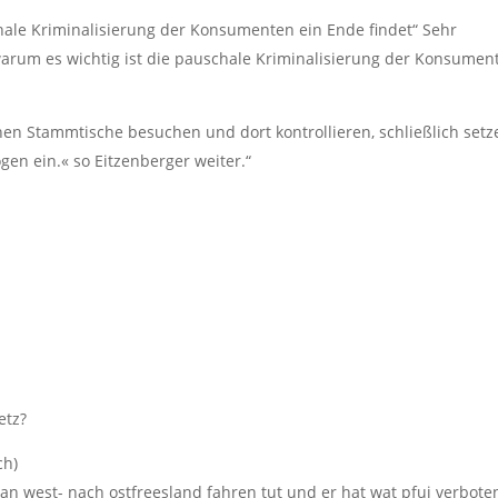
chale Kriminalisierung der Konsumenten ein Ende findet“ Sehr
, warum es wichtig ist die pauschale Kriminalisierung der Konsumen
chen Stammtische besuchen und dort kontrollieren, schließlich setz
gen ein.« so Eitzenberger weiter.“
etz?
ch)
an west- nach ostfreesland fahren tut und er hat wat pfui verbote