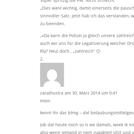
Super spritzig die PM. Nicht schlecht.
„Dies wäre wichtig, damit einerseits die paus
sinnvoller Satz. Jetzt hab ich das verstanden
zu beenden.
„»Da kann die Polizei ja gleich unsere zahlrei
auch wir uns für die Legalisierung weicher Dro
Rly? Heul doch.. „zahlreich“ 🙁
zarathustra
am 30. März 2014 um 0:41
moin
kennt ihr das btmg – dat betäubungsmittelges
(ob dat heute noch so is we damals, week ik ni
also wenn jemand in nem zugabteil sitzt und v