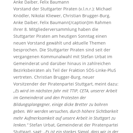
Vorstand der Stuttgarter Piraten (v.l.n.r.): Michael
Knödler, Nikolai Kliewer, Christian Brugger-Burg,
Anke Daiber, Felix Baumann[/caption]Im Rahmen
ihrer 8. Mitgliederversammlung haben die
Stuttgarter Piraten am heutigen Sonntag einen
neuen Vorstand gewählt und aktuelle Themen
besprochen. Die Stuttgarter Piraten sind seit der
vergangenen Kommunalwahl mit Stefan Urbat im
Gemeinderat und darüber hinaus in zahlreichen
Bezirksbeiräten als Teil der Fraktion SÖS-Linke-PluS
vertreten. Christian Brugger-Burg, neuer
Vorsitzender der Piratenpartei Stuttgart, meint dazu:
„Es wird im nächsten Jahr mit TTIP, CETA, unserer Arbeit
im Gemeinderat und den Protesten der
Bildungsplangegner, einige dicke Bretter zu bohren
geben. Wir werden versuchen, durch höhere Sichtbarkeit
mehr Aufmerksamkeit auf unsere Arbeit in Stuttgart zu
lenken.“
Stefan Urbat, Gemeinderat der Piratenpartei
Stuttgart, sagt:
„Es ist ein starkes Signal, dass wir in der