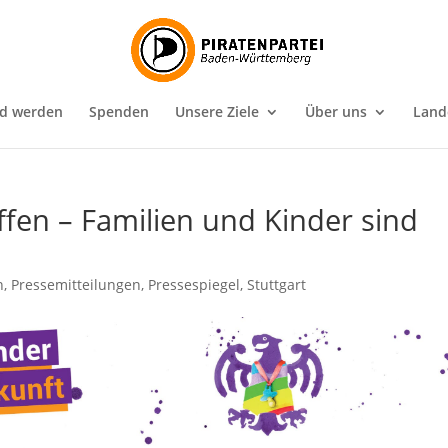
ed werden
Spenden
Unsere Ziele
Über uns
Land
fen – Familien und Kinder sind
n
,
Pressemitteilungen
,
Pressespiegel
,
Stuttgart