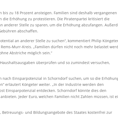
n bis zu 18 Prozent ansteigen. Familien sind deshalb vergangenen
die Erhöhung zu protestieren. Die Piratenpartei kritisiert die
 an anderer Stelle zu sparen, um die Erhöhung abzufangen. Außer
-Gebühren abschaffen.
otential an anderer Stelle zu suchen“, kommentiert Philip Köngeter
 Rems-Murr-Kreis. „Familien dürfen nicht noch mehr belastet wer
ohne Abstriche möglich sein.“
hre Haushaltsausgaben überprüfen und so zumindest versuchen,
 nach Einsparpotenzial in Schorndorf suchen, um so die Erhöhun
“ erläutert Köngeter weiter. „In der Industrie werden den
bst Einsparpotenzial entdecken. Schorndorf könnte dies den
anbieten. Jeder Euro, welchen Familien nicht Zahlen müssen, ist e
in, Betreuungs- und Bildungsangebote des Staates kostenfrei zur