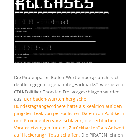
Die Piratenpartei Baden-Württemberg spricht sich
deutlich gegen sogenannte „Hackbacks“, wie sie von
CDU-Politiker Thorsten Frei vorgeschlagen wurden,
aus.
Der baden-württembergische
Bundestagsabgeordnete hatte als Reaktion auf den
jüngsten Leak von persönlichen Daten von Politikern
und Prominenten vorgeschlagen, die rechtlichen
Voraussetzungen für ein „Zurückhacken“ als Antwort
auf Hackerangriffe zu schaffen.
Die PIRATEN lehnen