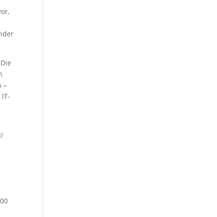
or,
ender
 Die
n
 –
 IT-
ki
500