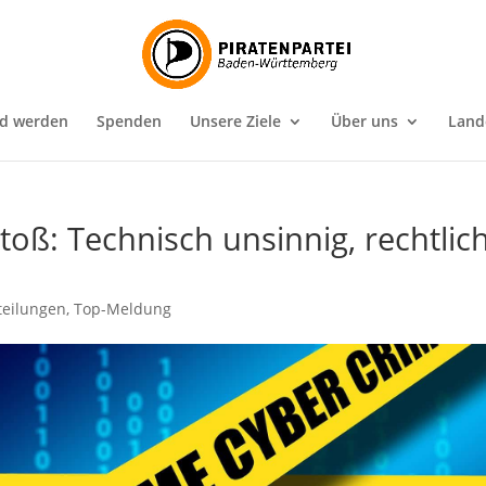
ed werden
Spenden
Unsere Ziele
Über uns
Land
toß: Technisch unsinnig, rechtlic
teilungen
,
Top-Meldung