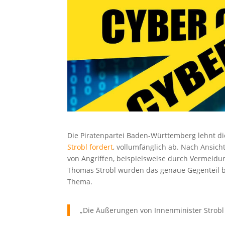
Die Piratenpartei Baden-Württemberg lehnt di
Strobl fordert
, vollumfänglich ab. Nach Ansich
von Angriffen, beispielsweise durch Vermeidu
Thomas Strobl würden das genaue Gegenteil 
Thema.
„Die Äußerungen von Innenminister Strobl s