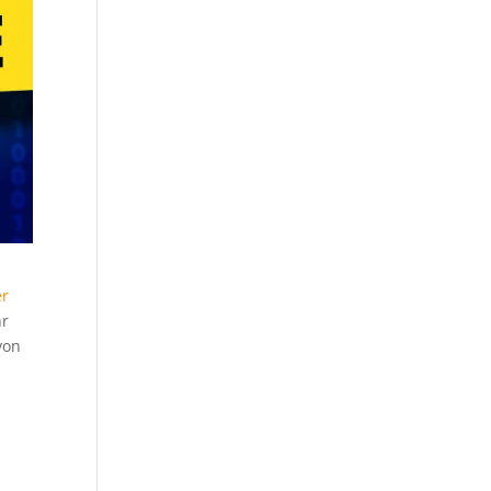
er
hr
von