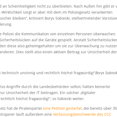
 an Scheinheiligkeit nicht zu überbieten. Nach Außen hin gibt er v
n Wirklichkeit sorgt er aber mit dem im Polizeigesetz verankerten
icher bleiben“, kritisiert Borys Sobieski, stellvertretender Vorsitz
derung.
ie Polizei die Kommunikation von einzelnen Personen überwachen.
Sicherheitslücken auf die Geräte gespielt. Anstatt Sicherheitslücke
den diese also geheimgehalten um sie zur Überwachung zu nutzen
eren. Dies stellt also einen aktiven Beitrag zur Unsicherheit der
ist technisch unsinnig und rechtlich höchst fragwürdig!“
Borys Sobies
also Angriffe durch die Landesbehörden selbst, hätten keinerlei
r Unsicherheit der IT beitragen. Ein solcher ‚digitaler
echtlich höchst fragwürdig!“, so Sobieski weiter.
etz hat de Piratenpartei
eine Petition gestartet
, die bereits über 3
strojaner läuft außerdem eine
Verfassungsbeschwerde des CCC