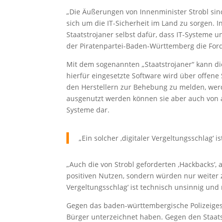
„Die Äußerungen von Innenminister Strobl sind
sich um die IT-Sicherheit im Land zu sorgen. I
Staatstrojaner selbst dafür, dass IT-Systeme uns
der Piratenpartei-Baden-Württemberg die For
Mit dem sogenannten „Staatstrojaner“ kann d
hierfür eingesetzte Software wird über offene 
den Herstellern zur Behebung zu melden, wer
ausgenutzt werden können sie aber auch von and
Systeme dar.
„Ein solcher ‚digitaler Vergeltungsschlag‘ 
„Auch die von Strobl geforderten ‚Hackbacks‘, 
positiven Nutzen, sondern würden nur weiter zu
Vergeltungsschlag‘ ist technisch unsinnig und r
Gegen das baden-württembergische Polizeiges
Bürger unterzeichnet haben. Gegen den Staat