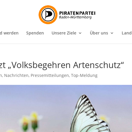
ed werden
Spenden
Unsere Ziele
Über uns
Land
tzt „Volksbegehren Artenschutz“
n
,
Nachrichten
,
Pressemitteilungen
,
Top-Meldung