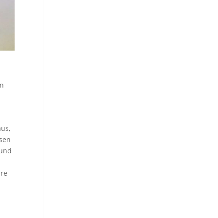
en
aus,
isen
 und
ere