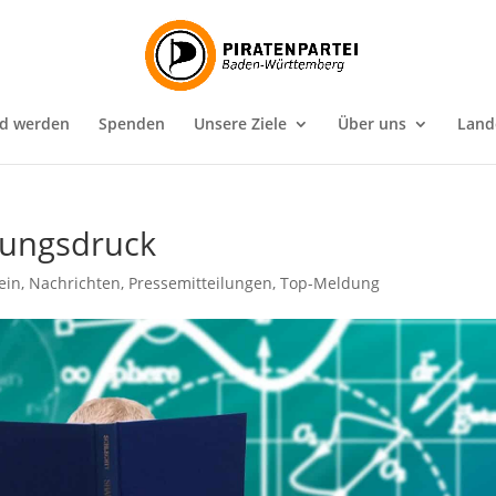
ed werden
Spenden
Unsere Ziele
Über uns
Land
tungsdruck
ein
,
Nachrichten
,
Pressemitteilungen
,
Top-Meldung