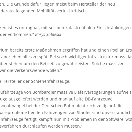
en. Die Gründe dafür liegen meist beim Hersteller der neu
 daraus folgenden Mobilitätsverlust kritisch.
cken ist es untragbar, mit solchen katastrophalen Einschränkungen
eder vorkommen.“
Borys Sobieski
erium bereits erste Maßnahmen ergriffen hat und einen Pool an Ers
er eben alles zu spät. Bei solch wichtiger Infrastruktur muss da
iber stehen um den Betrieb zu gewährleisten. Solche massiven
 wir die Verkehrswende wollen.“
ie Hersteller der Schienenfahrzeuge.
Neufahrzeuge von Bombardier massive Lieferverzögerungen aufweis
zeuge ausgeliefert werden und man auf alte DB-Fahrzeuge
onalmangel bei der Deutschen Bahn nicht rechtzeitig auf die
areprobleme bei den Fahrzeugen von Stadler sind unverständlich.
fahrzeuge fertigt, kämpft nun mit Problemen in der Software, wo
sverfahren durchlaufen werden müssen.“