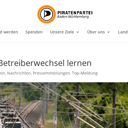
ed werden
Spenden
Unsere Ziele
Über uns
Land
 Betreiberwechsel lernen
ein
,
Nachrichten
,
Pressemitteilungen
,
Top-Meldung