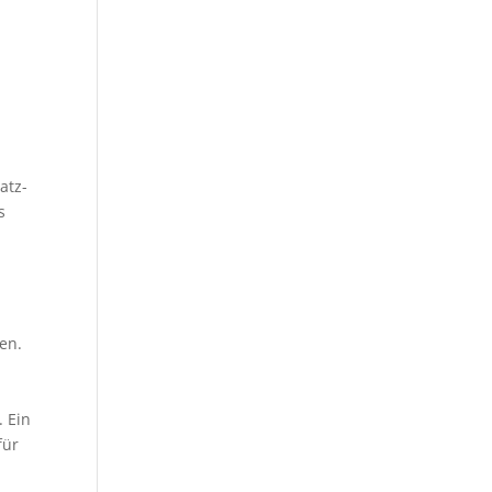
atz-
s
en.
 Ein
für