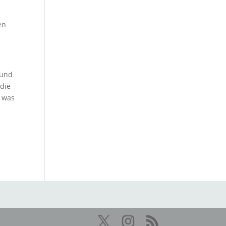
en
 und
 die
, was