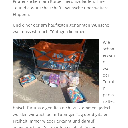
Piratenstickern am Körper herumzulaufen. Eine
Tour, die Wünsche schafft. Wünsche über weitere
Etappen.
Und einer der am häufigsten genannten Wünsche
war, dass wir nach Tübingen kommen.
Wie
schon
erwäh
nt,
war
der
Termi
n
perso
naltec
hnisch für uns eigentlich nicht zu stemmen. Jedoch
wurden wir auch beim Tübinger Tag der digitalen
Freiheit immer wieder erkannt und darauf
angesprochen. Wir konnten es nicht länger